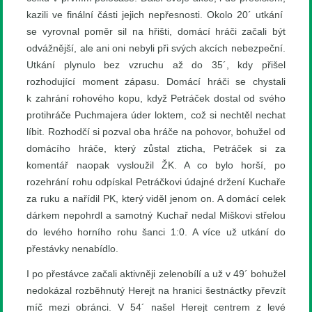
kazili ve finální části jejich nepřesnosti. Okolo 20´ utkání
se vyrovnal poměr sil na hřišti, domácí hráči začali být
odvážnější, ale ani oni nebyli při svých akcích nebezpeční.
Utkání plynulo bez vzruchu až do 35´, kdy přišel
rozhodující moment zápasu. Domácí hráči se chystali
k zahrání rohového kopu, když Petráček dostal od svého
protihráče Puchmajera úder loktem, což si nechtěl nechat
líbit. Rozhodčí si pozval oba hráče na pohovor, bohužel od
domácího hráče, který zůstal zticha, Petráček si za
komentář naopak vysloužil ŽK. A co bylo horší, po
rozehrání rohu odpískal Petráčkovi údajné držení Kuchaře
za ruku a nařídil PK, který viděl jenom on. A domácí celek
dárkem nepohrdl a samotný Kuchař nedal Miškovi střelou
do levého horního rohu šanci 1:0. A více už utkání do
přestávky nenabídlo.
I po přestávce začali aktivněji zelenobílí a už v 49´ bohužel
nedokázal rozběhnutý Herejt na hranici šestnáctky převzít
míč mezi obránci. V 54´ našel Herejt centrem z levé