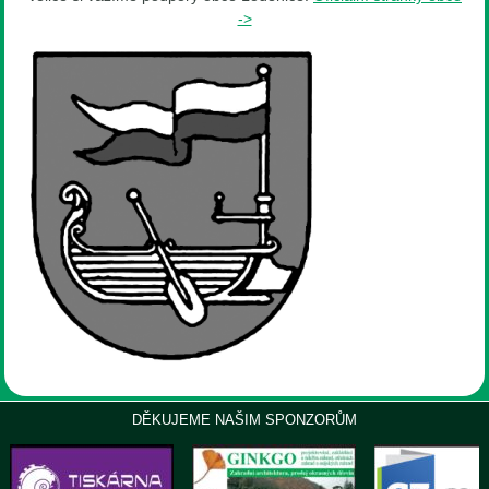
->
DĚKUJEME NAŠIM SPONZORŮM