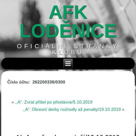
AFK
LODĚNICE
OFICIÁLNÍ STRÁNKY
KLUBU
Číslo účtu: 262200336/0300
«
,,A“: Zvrat přišel po přestávce/5.10.2019
,,A“: Okresní derby rozhodly až penalty/19.10.2019
»