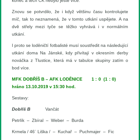
konec a těch ČK nebylo ještě více.
Znovu se potvrdilo, že i když většinu času kontrolujete
míč, tak to neznamená, že v tomto utkání uspějete. A na
dvě střely mezi tyče se těžko vyhrává i v normálním
utkání.
I proto se loděničtí fotbalisté musí soustředit na následující
utkání doma Na Jánské, kdy přivítají v okresním derby
nováčka z Tlustice, která má v tabulce skupiny zatím o
bod více.
MFK DOBŘÍŠ B – AFK LODĚNICE 1 : 0 (1 : 0)
hráno 13.10.2019 v 15:30 hod.
Sestavy:
Dobříš B
Vančát
Petrlík – Zbíral – Weber – Burda
Krmela / 46´ Liška / – Kuchař – Puchmajer – Fic