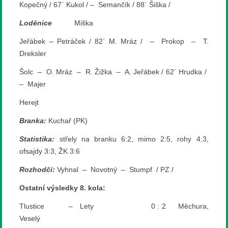
Kopečný / 67´ Kukol / – Semančík / 88´ Šiška /
Loděnice
Miška
Jeřábek – Petráček / 82´ M. Mráz / – Prokop – T.
Dreksler
Šolc – O. Mráz – R. Žižka – A. Jeřábek / 62´ Hrudka /
– Majer
Herejt
Branka:
Kuchař (PK)
Statistika:
střely na branku 6:2, mimo 2:5, rohy 4:3,
ofsajdy 3:3, ŽK 3:6
Rozhodčí:
Vyhnal – Novotný – Stumpf / PZ /
Ostatní výsledky 8. kola:
Tlustice – Lety 0 : 2 Měchura,
Veselý