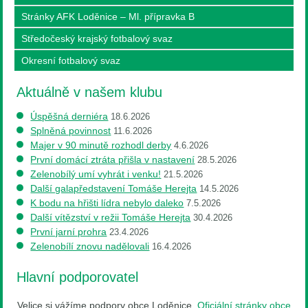
Stránky AFK Loděnice – Ml. přípravka B
Středočeský krajský fotbalový svaz
Okresní fotbalový svaz
Aktuálně v našem klubu
Úspěšná derniéra
18.6.2026
Splněná povinnost
11.6.2026
Majer v 90 minutě rozhodl derby
4.6.2026
První domácí ztráta přišla v nastavení
28.5.2026
Zelenobílý umí vyhrát i venku!
21.5.2026
Další galapředstavení Tomáše Herejta
14.5.2026
K bodu na hřišti lídra nebylo daleko
7.5.2026
Další vítězství v režii Tomáše Herejta
30.4.2026
První jarní prohra
23.4.2026
Zelenobílí znovu nadělovali
16.4.2026
Hlavní podporovatel
Velice si vážíme podpory obce Loděnice.
Oficiální stránky obce