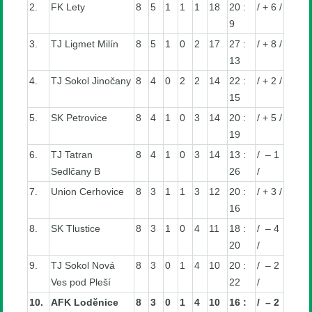
2.
FK Lety
8
5
1
1
1
18
20 :
/ + 6 /
9
3.
TJ Ligmet Milín
8
5
1
0
2
17
27 :
/ + 8 /
13
4.
TJ Sokol Jinočany
8
4
0
2
2
14
22 :
/ + 2 /
15
5.
SK Petrovice
8
4
1
0
3
14
20 :
/ + 5 /
19
6.
TJ Tatran
8
4
1
0
3
14
13 :
/ – 1
Sedlčany B
26
/
7.
Union Cerhovice
8
3
1
1
3
12
20 :
/ + 3 /
16
8.
SK Tlustice
8
3
1
0
4
11
18 :
/ – 4
20
/
9.
TJ Sokol Nová
8
3
0
1
4
10
20 :
/ – 2
Ves pod Pleší
22
/
10.
AFK Loděnice
8
3
0
1
4
10
16 :
/ – 2