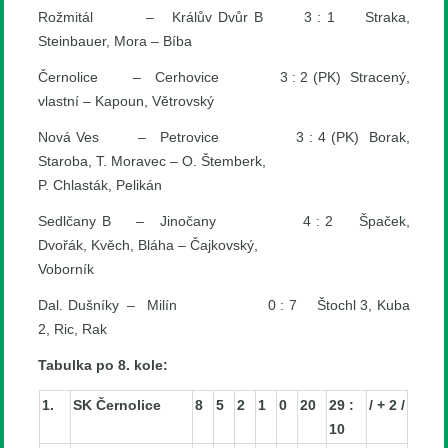
Rožmitál – Králův Dvůr B 3 : 1 Straka,
Steinbauer, Mora – Bíba
Černolice – Cerhovice 3 : 2 (PK) Stracený,
vlastní – Kapoun, Větrovský
Nová Ves – Petrovice 3 : 4 (PK) Borak,
Staroba, T. Moravec – O. Štemberk,
P. Chlasták, Pelikán
Sedlčany B – Jinočany 4 : 2 Špaček,
Dvořák, Kvěch, Bláha – Čajkovský,
Voborník
Dal. Dušníky – Milín 0 : 7 Štochl 3, Kuba
2, Ric, Rak
Tabulka po 8. kole:
1.
SK Černolice
8
5
2
1
0
20
29 :
/ + 2 /
10