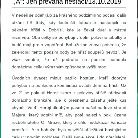
,,A“: Jen převaha nestačí/13.10.2019
V neděli se odehrálo za krásného podzimního počasí další
utkání I.B třídy, kdy loděničtí fotbalisté nastoupili na
pěkném hřišti v Dobříši, kde je čekal duel s místní
rezervou. Oba celky se pohybují v dolní polovině tabulky a
bodů mají proto zapotřebí. Bohužel se znovu potvrdilo, že
zelenobílí tento podzim body ze hřišť soupeřů nevozí. Je
však smutné, že už podruhé na podzim pomohla
domácímu celku výrazným způsobem vyšší moc.
Úvodních dvacet minut patřilo hostům, kteří dobrým
pohybem a pohlednou kombinací ovládli dění na hřišti. Už
ve 2´ se pokusil Herejt skoro z poloviny hřiště překvapit
domácího brankáře, ale k přesnému zásahu ještě kus
chyběl. Ve 4´ Herejt dlouhým pasem našel na levé straně
Majera, který potáhl míč, aby poté nalezl v pok. území
rozběhnutého O. Mráze, který z úhlu nedokázal Vančáta
prostřelit. A to bohužel byla největší příležitost hostujícího
celku v prvním poločase. Další svoje akce, i do přečíslení,