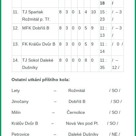
18
/
11.
TJ Spartak
8
3
0
1
4
10
15 :
/ – 3
Rožmitál p. Tř.
23
/
12.
MFK Dobříš B
8
3
0
0
5
9
11 :
/ – 3
13
/
13.
FK Králův Dvůr B
8
3
0
0
5
9
11 :
/ 0 /
14
14.
TJ Sokol Daleké
8
0
0
0
8
0
11 :
/ –
Dušníky
35
12 /
Ostatní utkání příštího kola:
Lety – Rožmitál / SO /
Jinočany – Dobříš B / SO /
Milín – Černolice / SO /
Králův Dvůr B – Nová Ves pod Pl. / SO /
Petrovice – Daleké Dušníky / NE /