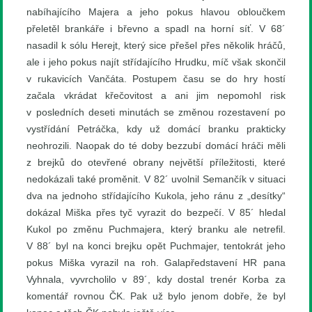
nabíhajícího Majera a jeho pokus hlavou obloučkem
přeletěl brankáře i břevno a spadl na horní síť. V 68´
nasadil k sólu Herejt, který sice přešel přes několik hráčů,
ale i jeho pokus najít střídajícího Hrudku, míč však skončil
v rukavicích Vančáta. Postupem času se do hry hostí
začala vkrádat křečovitost a ani jim nepomohl risk
v posledních deseti minutách se změnou rozestavení po
vystřídání Petráčka, kdy už domácí branku prakticky
neohrozili. Naopak do té doby bezzubí domácí hráči měli
z brejků do otevřené obrany největší příležitosti, které
nedokázali také proměnit. V 82´ uvolnil Semančík v situaci
dva na jednoho střídajícího Kukola, jeho ránu z „desítky“
dokázal Miška přes tyč vyrazit do bezpečí. V 85´ hledal
Kukol po změnu Puchmajera, který branku ale netrefil.
V 88´ byl na konci brejku opět Puchmajer, tentokrát jeho
pokus Miška vyrazil na roh. Galapředstavení HR pana
Vyhnala, vyvrcholilo v 89´, kdy dostal trenér Korba za
komentář rovnou ČK. Pak už bylo jenom dobře, že byl