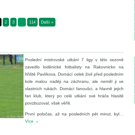
2
3
…
114
Další »
Poslední mistrovské utkání 7 ligy v této sezoně
zavedlo loděnické fotbalisty na Rakovnicko na
hřiště Pavlíkova. Domácí celek živil před posledním
kole malou naději na záchranu, ale neměl ji ve
vlastních rukách. Domácí fanoušci, a hlavně jejich
fan klub, který po celé utkání své hráče hlasitě
povzbuzoval, však věřili.
První poločas, až na posledních pět minut, byl…
Více
→