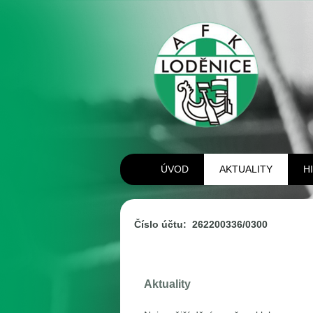
ÚVOD
AKTUALITY
H
Číslo účtu: 262200336/0300
Aktuality