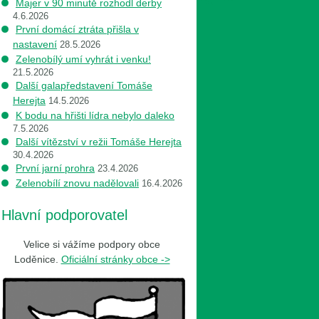
Majer v 90 minutě rozhodl derby
4.6.2026
První domácí ztráta přišla v
nastavení
28.5.2026
Zelenobílý umí vyhrát i venku!
21.5.2026
Další galapředstavení Tomáše
Herejta
14.5.2026
K bodu na hřišti lídra nebylo daleko
7.5.2026
Další vítězství v režii Tomáše Herejta
30.4.2026
První jarní prohra
23.4.2026
Zelenobílí znovu nadělovali
16.4.2026
Hlavní podporovatel
Velice si vážíme podpory obce
Loděnice.
Oficiální stránky obce ->