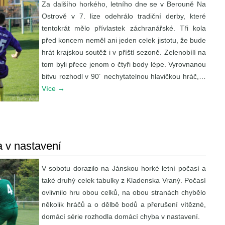
Za dalšího horkého, letního dne se v Berouně Na
Ostrově v 7. lize odehrálo tradiční derby, které
tentokrát mělo přívlastek záchranářské. Tři kola
před koncem neměl ani jeden celek jistotu, že bude
hrát krajskou soutěž i v příští sezoně. Zelenobílí na
tom byli přece jenom o čtyři body lépe. Vyrovnanou
bitvu rozhodl v 90´ nechytatelnou hlavičkou hráč,…
Více
→
a v nastavení
V sobotu dorazilo na Jánskou horké letní počasí a
také druhý celek tabulky z Kladenska Vraný. Počasí
ovlivnilo hru obou celků, na obou stranách chybělo
několik hráčů a o dělbě bodů a přerušení vítězné,
domácí série rozhodla domácí chyba v nastavení.