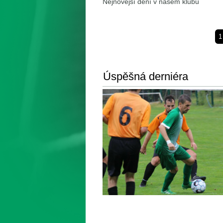
Nejnovější dění v našem klubu
1
Úspěšná derniéra