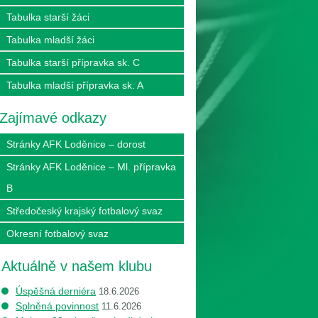
Tabulka starší žáci
Tabulka mladší žáci
Tabulka starší přípravka sk. C
Tabulka mladší přípravka sk. A
Zajímavé odkazy
Stránky AFK Loděnice – dorost
Stránky AFK Loděnice – Ml. přípravka
B
Středočeský krajský fotbalový svaz
Okresní fotbalový svaz
Aktuálně v našem klubu
Úspěšná derniéra
18.6.2026
Splněná povinnost
11.6.2026