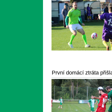
První domácí ztráta přišl