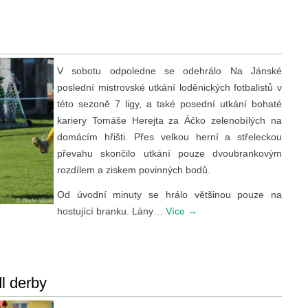
V sobotu odpoledne se odehrálo Na Jánské
poslední mistrovské utkání loděnických fotbalistů v
této sezoně 7 ligy, a také posední utkání bohaté
kariery Tomáše Herejta za Áčko zelenobílých na
domácím hřišti. Přes velkou herní a střeleckou
převahu skončilo utkání pouze dvoubrankovým
rozdílem a ziskem povinných bodů.
Od úvodní minuty se hrálo většinou pouze na
hostující branku. Lány…
Více
→
l derby