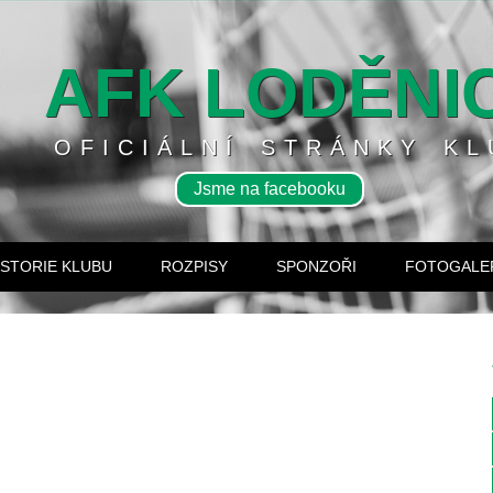
AFK LODĚNI
OFICIÁLNÍ STRÁNKY KL
Jsme na facebooku
ISTORIE KLUBU
ROZPISY
SPONZOŘI
FOTOGALE