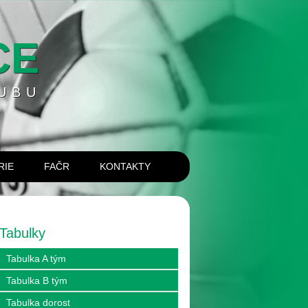
CE
UBU
RIE
FAČR
KONTAKTY
Tabulky
Tabulka A tým
Tabulka B tým
Tabulka dorost