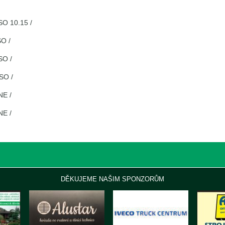
10.15 /
O /
O /
O /
E /
E /
DĚKUJEME NAŠIM SPONZORŮM