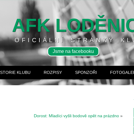
AFK LODĚNI
OFICIÁLNÍ STRÁNKY KL
Jsme na facebooku
ISTORIE KLUBU
ROZPISY
SPONZOŘI
FOTOGALE
Dorost: Mladíci vyšli bodově opět na prázdno
»