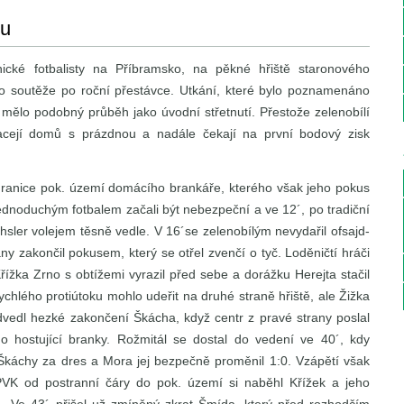
ru
ěnické fotbalisty na Příbramsko, na pěkné hřiště staronového
 do soutěže po roční přestávce. Utkání, které bylo poznamenáno
mělo podobný průběh jako úvodní střetnutí. Přestože zelenobílí
racejí domů s prázdnou a nadále čekají na první bodový zisk
 hranice pok. území domácího brankáře, kterého však jeho pokus
ednoduchým fotbalem začali být nebezpeční a ve 12´, po tradiční
chsler volejem těsně vedle. V 16´se zelenobílým nevydařil ofsajd-
ny zakončil pokusem, který se otřel zvenčí o tyč. Loděničtí hráči
Křížka Zrno s obtížemi vyrazil před sebe a dorážku Herejta stačil
hlého protiútoku mohlo udeřit na druhé straně hřiště, ale Žižka
dvedl hezké zakončení Škácha, když centr z pravé strany poslal
o hostující branky. Rožmitál se dostal do vedení ve 40´, kdy
Škáchy za dres a Mora jej bezpečně proměnil 1:0. Vzápětí však
VK od postranní čáry do pok. území si naběhl Křížek a jeho