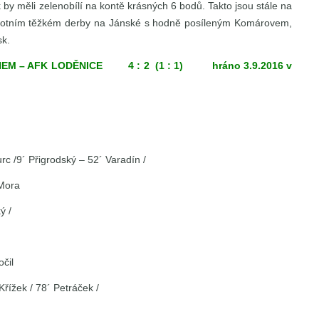
 by měli zelenobílí na kontě krásných 6 bodů. Takto jsou stále na
sobotním těžkém derby na Jánské s hodně posíleným Komárovem,
sk.
EM – AFK LODĚNICE 4 : 2 (1 : 1) hráno 3.9.2016 v
/9´ Přigrodský – 52´ Varadín /
Mora
ý /
čil
ížek / 78´ Petráček /