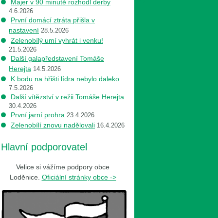
Majer v 90 minutě rozhodl derby
4.6.2026
První domácí ztráta přišla v
nastavení
28.5.2026
Zelenobílý umí vyhrát i venku!
21.5.2026
Další galapředstavení Tomáše
Herejta
14.5.2026
K bodu na hřišti lídra nebylo daleko
7.5.2026
Další vítězství v režii Tomáše Herejta
30.4.2026
První jarní prohra
23.4.2026
Zelenobílí znovu nadělovali
16.4.2026
Hlavní podporovatel
Velice si vážíme podpory obce
Loděnice.
Oficiální stránky obce ->