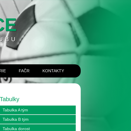
CE
UBU
RIE
FAČR
KONTAKTY
Tabulky
Tabulka A tým
Tabulka B tým
Tabulka dorost