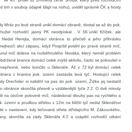
1. Ve 43´ přišel už zmíněný zkrat Šmída, který před rozhodčím
ed tím v souboji údajně šlápl na nohu), uviděl správně ČK a hosty
kdy Mráz po levé straně unikl domácí obraně, dostal se až do pok.
hužel rozhodčí jasný PK neodpískal. V 56´unikl Křížek, ale
 hledal Herejta, domácí obránce to přečetl a jeho přihrávku
 nejhezčí akci zápasu, když Pospíšil potáhl po pravé straně míč,
sunul míč doleva na rozběhnutého Nováka, který neměl problém
obdržené brance domácí celek zvýšil aktivitu, často se pokoušel o
 nepřesné, nebo končilo u Sklenáře. Až v 72´byl domácí celek
itnera z hranice pok. území zastavila levá tyč. Hostující celek
dy Drechsler si naběhl na pas do pok. území, Žižka jej nestačil
ího obránce skončila přesně u vzdálenější tyče 2:2. O dvě minuty
atili na útočné polovině míč, následoval dlouhý pas na rychlého a
k. území a prudkou střelou z 12m na bližší tyč nedal Sklenářovi
osté v nastavení, kdy tečovaná střela střídajícího M. Zákouckého,
ny, skončila za zády Sklenáře 4:2 a vzápětí rozhodčí utkání