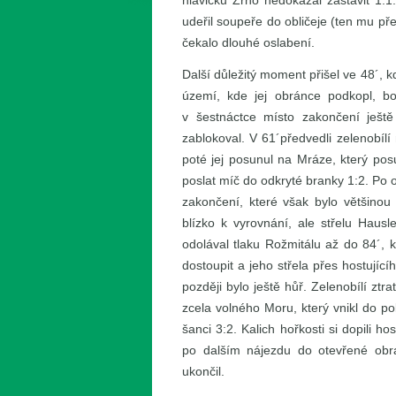
hlavičku Zrno nedokázal zastavit 1:
udeřil soupeře do obličeje (ten mu př
čekalo dlouhé oslabení.
Další důležitý moment přišel ve 48´, 
území, kde jej obránce podkopl, bo
v šestnáctce místo zakončení ještě
zablokoval. V 61´předvedli zelenobílí
poté jej posunul na Mráze, který po
poslat míč do odkryté branky 1:2. Po 
zakončení, které však bylo většinou
blízko k vyrovnání, ale střelu Hausle
odolával tlaku Rožmitálu až do 84´, k
dostoupit a jeho střela přes hostujíc
později bylo ještě hůř. Zelenobílí ztr
zcela volného Moru, který vnikl do po
šanci 3:2. Kalich hořkosti si dopili h
po dalším nájezdu do otevřené obra
ukončil.