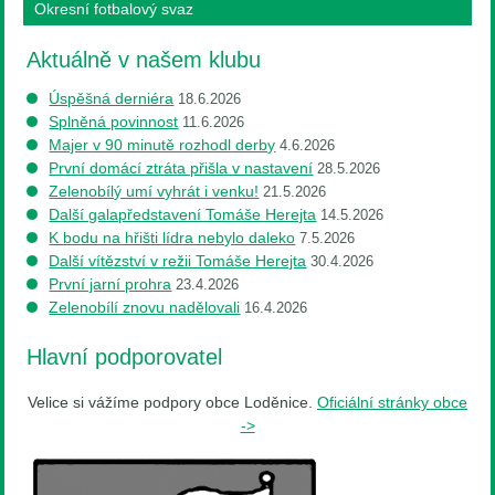
Okresní fotbalový svaz
Aktuálně v našem klubu
Úspěšná derniéra
18.6.2026
Splněná povinnost
11.6.2026
Majer v 90 minutě rozhodl derby
4.6.2026
První domácí ztráta přišla v nastavení
28.5.2026
Zelenobílý umí vyhrát i venku!
21.5.2026
Další galapředstavení Tomáše Herejta
14.5.2026
K bodu na hřišti lídra nebylo daleko
7.5.2026
Další vítězství v režii Tomáše Herejta
30.4.2026
První jarní prohra
23.4.2026
Zelenobílí znovu nadělovali
16.4.2026
Hlavní podporovatel
Velice si vážíme podpory obce Loděnice.
Oficiální stránky obce
->