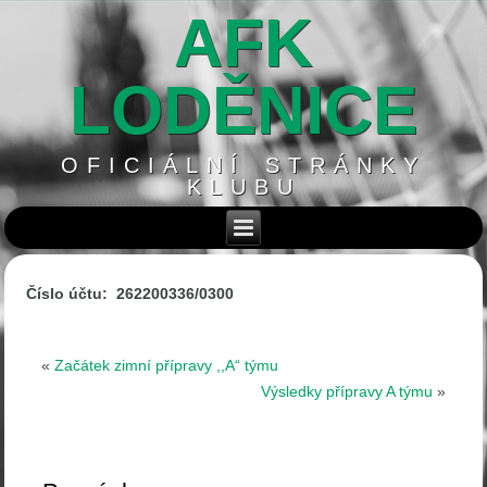
AFK
LODĚNICE
OFICIÁLNÍ STRÁNKY
KLUBU
Číslo účtu: 262200336/0300
«
Začátek zimní přípravy ,,A“ týmu
Výsledky přípravy A týmu
»