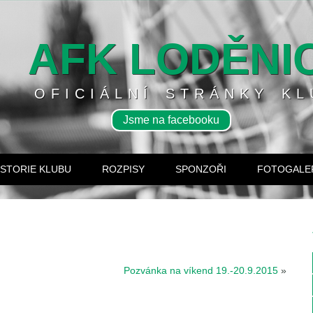
AFK LODĚNI
OFICIÁLNÍ STRÁNKY KL
Jsme na facebooku
ISTORIE KLUBU
ROZPISY
SPONZOŘI
FOTOGALE
Pozvánka na víkend 19.-20.9.2015
»