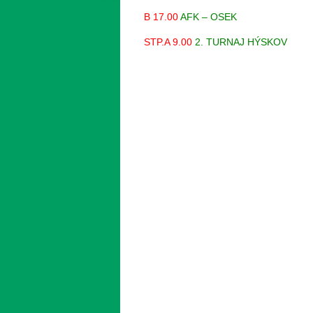
B 17.00
AFK – OSEK
STP.A 9.00
2. TURNAJ HÝSKOV