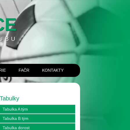
CE
UBU
RIE
FAČR
KONTAKTY
Tabulky
Tabulka A tým
Tabulka B tým
Tabulka dorost