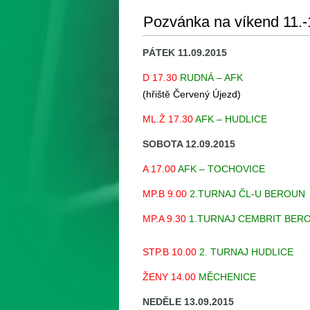
Pozvánka na víkend 11.-
PÁTEK 11.09.2015
D 17.30
RUDNÁ
– AFK
(hřiště Červený Újezd)
ML.Ž 17.30
AFK – HUDLICE
SOBOTA 12.09.2015
A 17.00
AFK – TOCHOVICE
MP.B 9.00
2.TURNAJ ČL-U BEROUN
MP.A 9.30
1.TURNAJ CEMBRIT BER
STP.B 10.00
2. TURNAJ HUDLICE
ŽENY 14.00
MĚCHENICE
NEDĚLE 13.09.2015