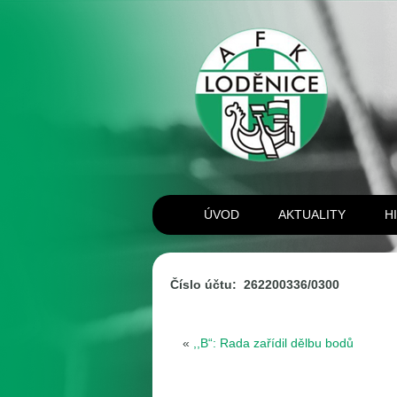
ÚVOD
AKTUALITY
H
Číslo účtu: 262200336/0300
«
,,B“: Rada zařídil dělbu bodů