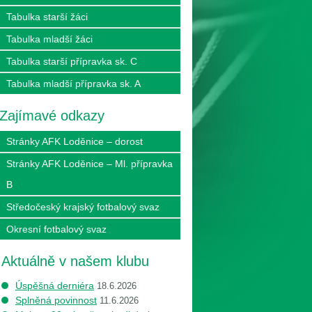
Tabulka starší žáci
Tabulka mladší žáci
Tabulka starší přípravka sk. C
Tabulka mladší přípravka sk. A
Zajímavé odkazy
Stránky AFK Loděnice – dorost
Stránky AFK Loděnice – Ml. přípravka
B
Středočeský krajský fotbalový svaz
Okresní fotbalový svaz
Aktuálně v našem klubu
Úspěšná derniéra
18.6.2026
Splněná povinnost
11.6.2026