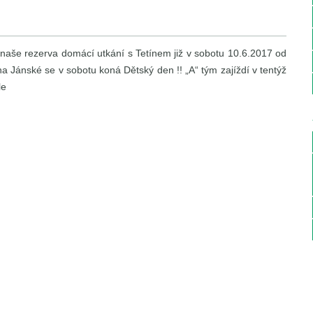
aše rezerva domácí utkání s Tetínem již v sobotu 10.6.2017 od
a Jánské se v sobotu koná Dětský den !! „A“ tým zajíždí v tentýž
le