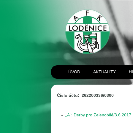
ÚVOD
AKTUALITY
H
Číslo účtu: 262200336/0300
«
,,A“: Derby pro Zelenobílé/3.6.2017