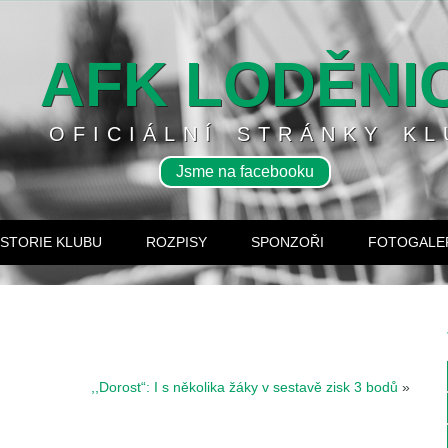
AFK LODĚNI
OFICIÁLNÍ STRÁNKY KL
Jsme na facebooku
ISTORIE KLUBU
ROZPISY
SPONZOŘI
FOTOGALE
,,Dorost“: I s několika žáky v sestavě zisk 3 bodů
»