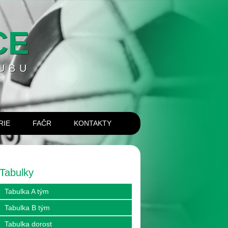
CE
UBU
RIE
FAČR
KONTAKTY
Tabulky
Tabulka A tým
Tabulka B tým
Tabulka dorost