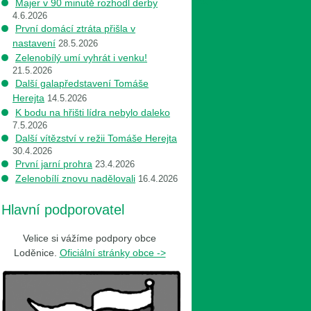
Majer v 90 minutě rozhodl derby
4.6.2026
První domácí ztráta přišla v
nastavení
28.5.2026
Zelenobílý umí vyhrát i venku!
21.5.2026
Další galapředstavení Tomáše
Herejta
14.5.2026
K bodu na hřišti lídra nebylo daleko
7.5.2026
Další vítězství v režii Tomáše Herejta
30.4.2026
První jarní prohra
23.4.2026
Zelenobílí znovu nadělovali
16.4.2026
Hlavní podporovatel
Velice si vážíme podpory obce
Loděnice.
Oficiální stránky obce ->