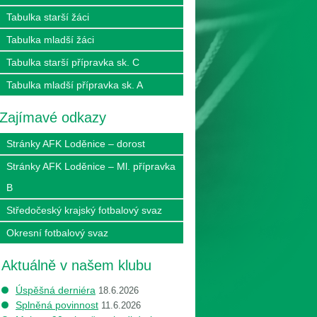
Tabulka starší žáci
Tabulka mladší žáci
Tabulka starší přípravka sk. C
Tabulka mladší přípravka sk. A
Zajímavé odkazy
Stránky AFK Loděnice – dorost
Stránky AFK Loděnice – Ml. přípravka
B
Středočeský krajský fotbalový svaz
Okresní fotbalový svaz
Aktuálně v našem klubu
Úspěšná derniéra
18.6.2026
Splněná povinnost
11.6.2026