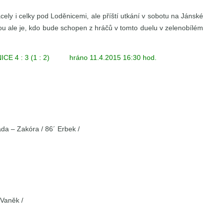
cely i celky pod Loděnicemi, ale příští utkání v sobotu na Jánské
ou ale je, kdo bude schopen z hráčů v tomto duelu v zelenobílém
E 4 : 3 (1 : 2) hráno 11.4.2015 16:30 hod.
ada – Zakóra / 86´ Erbek /
 Vaněk /