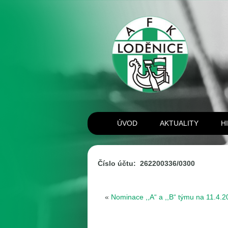
ÚVOD
AKTUALITY
H
Číslo účtu: 262200336/0300
«
Nominace ,,A“ a ,,B“ týmu na 11.4.