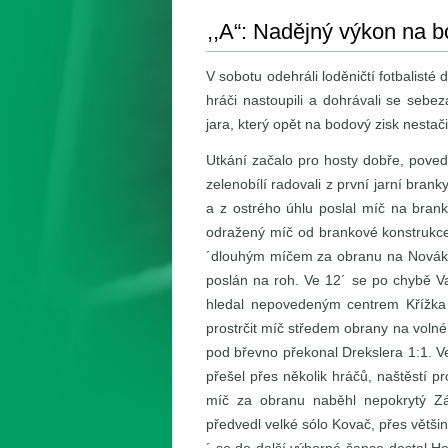
,,A“: Nadějný výkon na b
V sobotu odehráli loděničtí fotbalisté 
hráči nastoupili a dohrávali se sebez
jara, který opět na bodový zisk nestači
Utkání začalo pro hosty dobře, povede
zelenobílí radovali z první jarní bra
a z ostrého úhlu poslal míč na bran
odražený míč od brankové konstrukce 
´dlouhým míčem za obranu na Nováka, 
poslán na roh. Ve 12´ se po chybě Val
hledal nepovedeným centrem Křížka 
prostrčit míč středem obrany na voln
pod břevno překonal Drekslera 1:1. Ve
přešel přes několik hráčů, naštěstí p
míč za obranu naběhl nepokrytý Zák
předvedl velké sólo Kovač, přes většinu