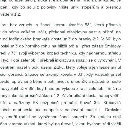
rejt, bohužel jeho prudká střela opět těsně minula branku. Až ve
trápení, kdy po sólu z poloviny hřiště unikl stoperům a přesnou
 vedení 1:2.
hru bez vzruchu a šancí, kterou ukončila 58´, která přinesla
k druhému velkému sólu, překonal ofsajdovou past a přihrál na
m od loděnického brankáře dostal míč do branky 2:2. V 66´ bylo
oslal míč do horního rohu na bližší tyč a i přes zásah Šmídovy
dvedl v 73´ svoji výbornou kopací techniku, kdy nádhernou střelou
tyč. Poté zelenobílí přebrali iniciativu a snažili se o vyrovnání. V
 centrem našel v pok. území Žižku, který volejem jen těsně minul
omácí obránci. Situace se zkomplikovala v 83´, kdy Paleček přišel
 uviděl oprávněně během pěti minut druhou ŽK a následně hosté
nevyplatil už v 85´, kdy hned po výkopu ztratili zelenobílí míč na
rany zakončil přesně Zákora 4:2. Závěr utkání dostal náboj v 88´,
kočil a nařízený PK bezpečně proměnil Kovač 3:4. Křečovitá
pěch nepřinesla, ale naopak v nastavení musel L. Dreksler
y zmařil rodící se vyloženou šanci soupeře. Za zmínku stojí
o v tomto utkání, který byl na úrovní, jakou bychom rádi viděli