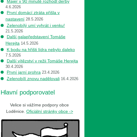
Majer v 90 minutě rozhodl derby
4.6.2026
První domácí ztráta přišla v
nastavení
28.5.2026
Zelenobílý umí vyhrát i venku!
21.5.2026
Další galapředstavení Tomáše
Herejta
14.5.2026
K bodu na hřišti lídra nebylo daleko
7.5.2026
Další vítězství v režii Tomáše Herejta
30.4.2026
První jarní prohra
23.4.2026
Zelenobílí znovu nadělovali
16.4.2026
Hlavní podporovatel
Velice si vážíme podpory obce
Loděnice.
Oficiální stránky obce ->