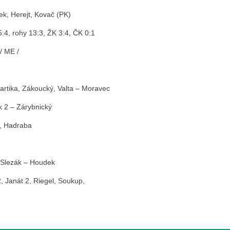
ek, Herejt, Kovač (PK)
5:4, rohy 13:3, ŽK 3:4, ČK 0:1
/ ME /
Partika, Zákoucký, Valta – Moravec
k 2 – Zárybnický
k, Hadraba
, Slezák – Houdek
2, Janát 2, Riegel, Soukup,