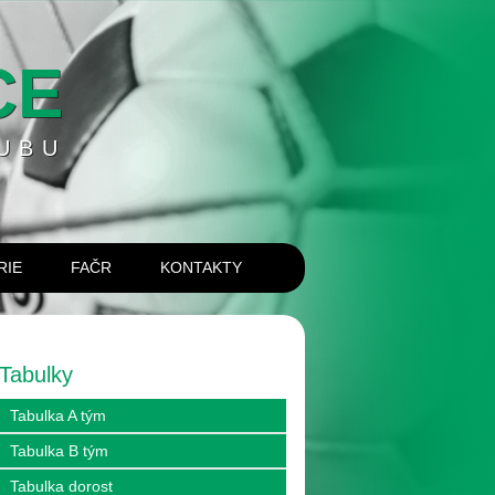
CE
UBU
RIE
FAČR
KONTAKTY
Tabulky
Tabulka A tým
Tabulka B tým
Tabulka dorost