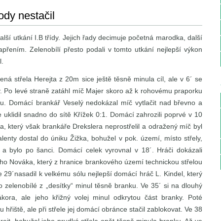
ody nestačil
další utkání I.B třídy. Jejich řady decimuje početná marodka, další
apřením. Zelenobílí přesto podali v tomto utkání nejlepší výkon
l.
ná střela Herejta z 20m sice ještě těsně minula cíl, ale v 6´ se
nky. Po levé straně zatáhl míč Majer skoro až k rohovému praporku
ku. Domácí brankář Veselý nedokázal míč vytlačit nad břevno a
uklidil snadno do sítě Křížek 0:1. Domácí zahrozili poprvé v 10
který však brankáře Drekslera neprostřelil a odražený míč byl
enty dostal do úniku Žižka, bohužel v pok. území, místo střely,
a bylo po šanci. Domácí celek vyrovnal v 18´. Hráči dokázali
ého Nováka, který z hranice brankového území technickou střelou
 29´nasadil k velkému sólu nejlepší domácí hráč L. Kindel, který
ro zelenobílé z „desítky“ minul těsně branku. Ve 35´ si na dlouhý
ora, ale jeho křižný volej minul odkrytou část branky. Poté
 hřiště, ale při střele jej domácí obránce stačil zablokovat. Ve 38