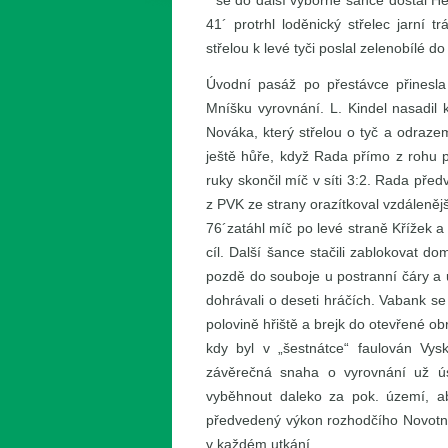
´ se do další výborné šance dostal He
41´ protrhl loděnický střelec jarní 
střelou k levé tyči poslal zelenobílé do
Úvodní pasáž po přestávce přinesla 
Mníšku vyrovnání. L. Kindel nasadil 
Nováka, který střelou o tyč a odraze
ještě hůře, když Rada přímo z rohu p
ruky skončil míč v síti 3:2. Rada pře
z PVK ze strany orazítkoval vzdálenější 
76´zatáhl míč po levé straně Křížek a
cíl. Další šance stačili zablokovat d
pozdě do souboje u postranní čáry a
dohrávali o deseti hráčích. Vabank se 
polovině hřiště a brejk do otevřené ob
kdy byl v „šestnátce“ faulován Vys
závěrečná snaha o vyrovnání už ús
vyběhnout daleko za pok. území, ab
předvedený výkon rozhodčího Novotnéh
v každém utkání.