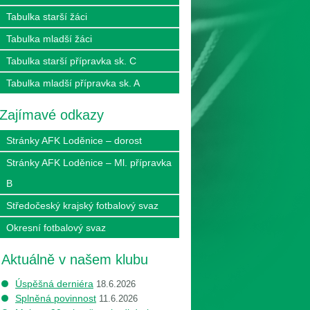
Tabulka starší žáci
Tabulka mladší žáci
Tabulka starší přípravka sk. C
Tabulka mladší přípravka sk. A
Zajímavé odkazy
Stránky AFK Loděnice – dorost
Stránky AFK Loděnice – Ml. přípravka
B
Středočeský krajský fotbalový svaz
Okresní fotbalový svaz
Aktuálně v našem klubu
Úspěšná derniéra
18.6.2026
Splněná povinnost
11.6.2026