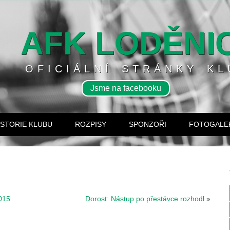
AFK LODĚNI
OFICIÁLNÍ STRÁNKY KL
Jsme na facebooku
ISTORIE KLUBU
ROZPISY
SPONZOŘI
FOTOGALE
2015
Dorost: Nástup po přestávce rozhodl
»