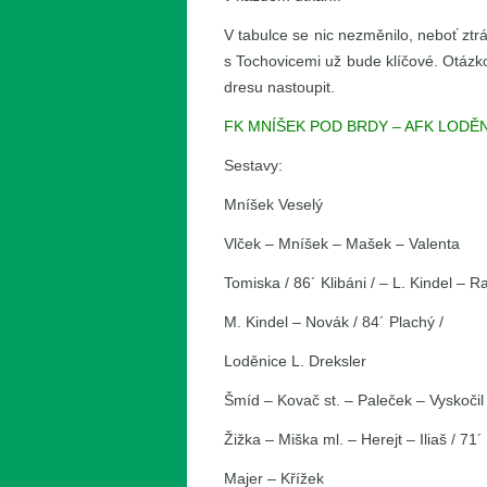
V tabulce se nic nezměnilo, neboť ztrá
s Tochovicemi už bude klíčové. Otázk
dresu nastoupit.
FK MNÍŠEK POD BRDY – AFK LODĚNIC
Sestavy:
Mníšek Veselý
Vlček – Mníšek – Mašek – Valenta
Tomiska / 86´ Klibáni / – L. Kindel – R
M. Kindel – Novák / 84´ Plachý /
Loděnice L. Dreksler
Šmíd – Kovač st. – Paleček – Vyskočil
Žižka – Miška ml. – Herejt – Iliaš / 71´
Majer – Křížek