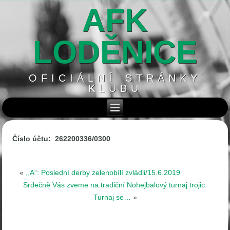
AFK
LODĚNICE
OFICIÁLNÍ STRÁNKY
KLUBU
Číslo účtu: 262200336/0300
«
,,A“: Poslední derby zelenobílí zvládli/15.6.2019
Srdečně Vás zveme na tradiční Nohejbalový turnaj trojic.
Turnaj se…
»