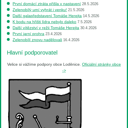
První domácí ztráta přišla v nastavení
28.5.2026
Zelenobílý umí vyhrát i venku!
21.5.2026
Další galapředstavení Tomáše Herejta
14.5.2026
K bodu na hřišti lídra nebylo daleko
7.5.2026
Další vítězství v režii Tomáše Herejta
30.4.2026
První jarní prohra
23.4.2026
Zelenobílí znovu nadělovali
16.4.2026
Hlavní podporovatel
Velice si vážíme podpory obce Loděnice.
Oficiální stránky obce
->