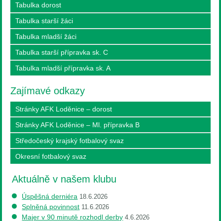
Tabulka dorost
Tabulka starší žáci
Tabulka mladší žáci
Tabulka starší přípravka sk. C
Tabulka mladší přípravka sk. A
Zajímavé odkazy
Stránky AFK Loděnice – dorost
Stránky AFK Loděnice – Ml. přípravka B
Středočeský krajský fotbalový svaz
Okresní fotbalový svaz
Aktuálně v našem klubu
Úspěšná derniéra
18.6.2026
Splněná povinnost
11.6.2026
Majer v 90 minutě rozhodl derby
4.6.2026