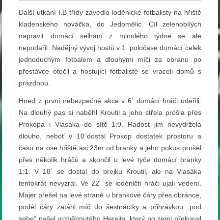
Další utkání I.B třídy zavedlo loděnické fotbalisty na hřiště
kladenského nováčka, do Jedomělic. Cíl zelenobílých
napravit domácí selhání z minulého týdne se ale
nepodařil. Nadějný vývoj hostů v 1. poločase domácí celek
jednoduchým fotbalem a dlouhými míči za obranu po
přestávce otočil a hostující fotbalisté se vraceli domů s
prázdnou.
Hned z první nebezpečné akce v 6´ domácí hráči udeřili.
Na dlouhý pas si naběhl Kroutil a jeho střela prošla přes
Prokopa i Vlasáka do sítě 1:0. Radost jim nevydržela
dlouho, neboť v 10´dostal Prokop dostatek prostoru a
času na ose hřiště asi 23m od branky a jeho pokus prošel
přes několik hráčů a skončil u levé tyče domácí branky
1:1. V 18´ se dostal do brejku Kroutil, ale na Vlasáka
tentokrát nevyzrál. Ve 22´ se loděničtí hráči ujali vedení.
Majer přešel na levé straně u brankové čáry přes obránce,
podél čáry zatáhl míč do šestnáctky a přihrávkou „pod
sebe“ našel rozběhnutého Herejta, který po zemi překonal