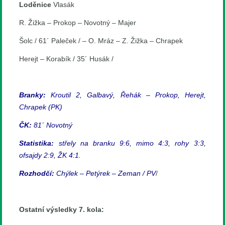
Loděnice
Vlasák
R. Žižka – Prokop – Novotný – Majer
Šolc / 61´ Paleček / – O. Mráz – Z. Žižka – Chrapek
Herejt – Korabík / 35´ Husák /
Branky:
Kroutil 2, Galbavý, Řehák – Prokop, Herejt,
Chrapek (PK)
ČK:
81´ Novotný
Statistika:
střely na branku 9:6, mimo 4:3, rohy 3:3,
ofsajdy 2:9, ŽK 4:1.
Rozhodčí:
Chýlek – Petýrek – Zeman / PV
/
Ostatní výsledky 7. kola: