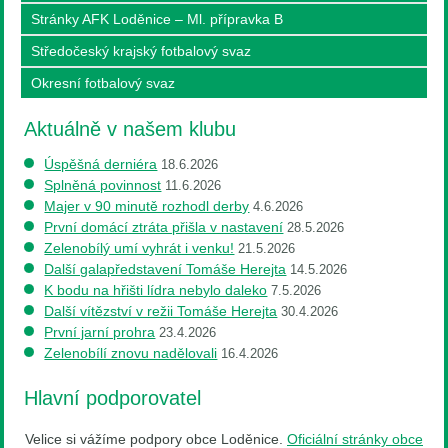
Stránky AFK Loděnice – Ml. přípravka B
Středočeský krajský fotbalový svaz
Okresní fotbalový svaz
Aktuálně v našem klubu
Úspěšná derniéra
18.6.2026
Splněná povinnost
11.6.2026
Majer v 90 minutě rozhodl derby
4.6.2026
První domácí ztráta přišla v nastavení
28.5.2026
Zelenobílý umí vyhrát i venku!
21.5.2026
Další galapředstavení Tomáše Herejta
14.5.2026
K bodu na hřišti lídra nebylo daleko
7.5.2026
Další vítězství v režii Tomáše Herejta
30.4.2026
První jarní prohra
23.4.2026
Zelenobílí znovu nadělovali
16.4.2026
Hlavní podporovatel
Velice si vážíme podpory obce Loděnice.
Oficiální stránky obce