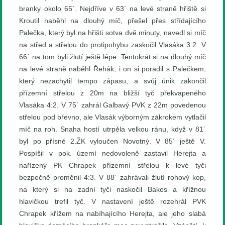
branky okolo 65´. Nejdříve v 63´ na levé straně hřiště si
Kroutil naběhl na dlouhý míč, přešel přes střídajícího
Palečka, který byl na hřišti sotva dvě minuty, navedl si míč
na střed a střelou do protipohybu zaskočil Vlasáka 3:2. V
66´ na tom byli žlutí ještě lépe. Tentokrát si na dlouhý míč
na levé straně naběhl Řehák, i on si poradil s Palečkem,
který nezachytil tempo zápasu, a svůj únik zakončil
přízemní střelou z 20m na bližší tyč překvapeného
Vlasáka 4:2. V 75´ zahrál Galbavý PVK z 22m povedenou
střelou pod břevno, ale Vlasák výborným zákrokem vytlačil
míč na roh. Snaha hostí utrpěla velkou ránu, když v 81´
byl po přísné 2.ŽK vyloučen Novotný. V 85´ ještě V.
Pospíšil v pok. území nedovoleně zastavil Herejta a
nařízený PK Chrapek přízemní střelou k levé tyči
bezpečně proměnil 4:3. V 88´ zahrávali žlutí rohový kop,
na který si na zadní tyči naskočil Bakos a křížnou
hlavičkou trefil tyč. V nastavení ještě rozehrál PVK
Chrapek křížem na nabíhajícího Herejta, ale jeho slabá