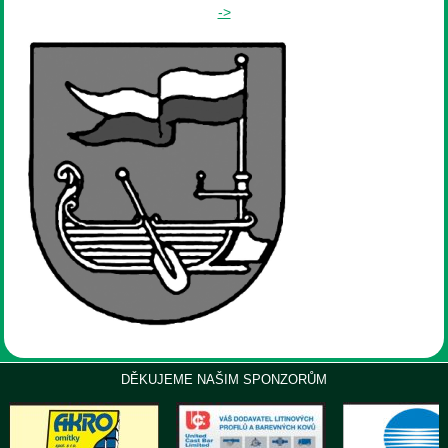
->
DĚKUJEME NAŠIM SPONZORŮM