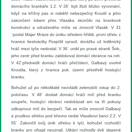
domácího brankáře 1:2. V 26´ byli žlutí blízko vyrovnání,
když na křížný pas si naběhl nebezpečný Kroutil a jeho
zakončení lobem přes Vlasáka skončilo na brankové
konstrukci a odraženého míče se zmocnil Vlasák. V 31
´poslal Majer Mráze do úniku středem hřiště, první střelu z
hranice šestnáctky Pospíšil vyrazil, dorážku už loděnický
hráč mezi tyče nedostal. V 36´ unikl po pravé straně Šolc,
jeho centr před branku zablokoval domácí obránce na roh.
V 42´předvedli domácí hráči přečíslení, Galbavý uvolnil
Kroutila, který z hranice pok. území přestřelil hostující
branku.
Bohužel už po několikáté nezvládli zelenobílí vstup do 2.
poločasu. V 48´ dostali domácí hráči míč před branku
soupeře, hostující obránci nedokázali ani na tři pokusy
odkopnout míč do bezpečí. Tak se míče zmocnil Galbavý
a prudkou střelou pod břevno nedal Vlasákovi šanci 2:2. V
55´ Zakončil svůj únik střelou k tyči, bohužel rozhodčí
branku pro ofsajd neuznali. Utkání rozhodly dvě slepené