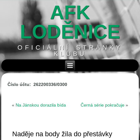
AFK
LODĚNICE
OFICIÁLNÍ STRÁNKY
KLUBU
Číslo účtu: 262200336/0300
«
Na Jánskou dorazila bída
Černá série pokračuje
»
Naděje na body žila do přestávky