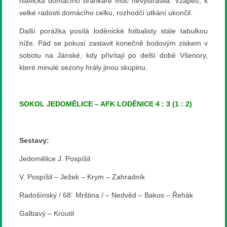
hlavička domácího brankáře moc nevystrašila. Vzápětí, k
velké radosti domácího celku, rozhodčí utkání ukončil.
Další porážka posílá loděnické fotbalisty stále tabulkou
níže. Pád se pokusí zastavit konečně bodovým ziskem v
sobotu na Jánské, kdy přivítají po delší době Všenory,
které minulé sezony hrály jinou skupinu.
SOKOL JEDOMĚLICE – AFK LODĚNICE 4 : 3 (1 : 2)
Sestavy:
Jedomělice J. Pospíšil
V. Pospíšil – Ježek – Krym – Zahradník
Radošínský / 68´ Mrština / – Nedvěd – Bakos – Řehák
Galbavý – Kroutil