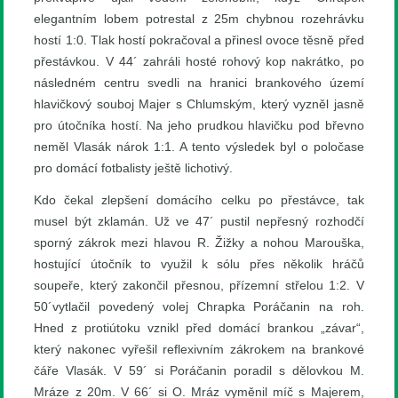
elegantním lobem potrestal z 25m chybnou rozehrávku
hostí 1:0. Tlak hostí pokračoval a přinesl ovoce těsně před
přestávkou. V 44´ zahráli hosté rohový kop nakrátko, po
následném centru svedli na hranici brankového území
hlavičkový souboj Majer s Chlumským, který vyzněl jasně
pro útočníka hostí. Na jeho prudkou hlavičku pod břevno
neměl Vlasák nárok 1:1. A tento výsledek byl o poločase
pro domácí fotbalisty ještě lichotivý.
Kdo čekal zlepšení domácího celku po přestávce, tak
musel být zklamán. Už ve 47´ pustil nepřesný rozhodčí
sporný zákrok mezi hlavou R. Žižky a nohou Marouška,
hostující útočník to využil k sólu přes několik hráčů
soupeře, který zakončil přesnou, přízemní střelou 1:2. V
50´vytlačil povedený volej Chrapka Poráčanin na roh.
Hned z protiútoku vznikl před domácí brankou „závar“,
který nakonec vyřešil reflexivním zákrokem na brankové
čáře Vlasák. V 59´ si Poráčanin poradil s dělovkou M.
Mráze z 20m. V 66´ si O. Mráz vyměnil míč s Majerem,