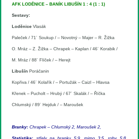
AFK LODĚNICE – BANÍK LIBUŠÍN 1 : 4 (1 : 1)
Sestavy:
Loděnice
Vlasák
Paleček / 71´ Soukup / – Novotný – Majer – R. Žižka
O. Mráz – Z. Žižka – Chrapek – Kaplan / 46´ Korabik /
M. Mráz / 88´ Flíček / – Herejt
Libušín
Poráčanin
Kopřiva / 46´ Kolařík / – Portužák – Caizl – Hlavsa
Křenek – Pucholt – Hrubý / 67´ Skalák / – Říčka
Chlumský / 89´ Hejduk / – Maroušek
Branky:
Chrapek – Chlumský 2, Maroušek 2,
Statistika:
střely na branku 5:9, mimo 3:5, rohy 5:8,