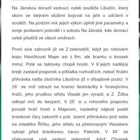
Na Jánskou dorazil vedoucí celek soutěže Libušín, který
skoro ve stejném složení bojoval na jaře o udržení v
soutěži. Na podzim má jejich výkon úplně jiné parametry a
svoje postavení potvrdili i v sobotu Na Jánské, kde domácí
celek předčili ve všech směrech.
První sice zahrozili již ve 2´zelenobílí, když po rohovém
kopu hlavičkoval Majer asi z 8m, ale branku o kousek
minul. Poté se taktovky chopili hosté. V 6´jejich nadějný
brejk zastavil praporek a píšťalka rozhodčích, neboť finální
přihrávka našla útočníka Libušína již v ofsajdové pozici. V
16´ se míč odrazil na hranici šestnáctky k hostujícímu
hráči, jeho prudkou střelu Vlasák jen vyrazil, a Z. Žižka
odkopl míč do bezpečí. V 25´ si u rohového praporku
poradil hráč hostí s Majerem, následný nájezd podél
brankové čáry zakončil v pok. území přihrávkou pod sebe
na mladého Říčku, jeho střelu za překonaným Vlasákem
vykopl před brankovou čarou Paleček. V 34´ se
překvapivě ujali vedení zelenobílí, když Chrapek