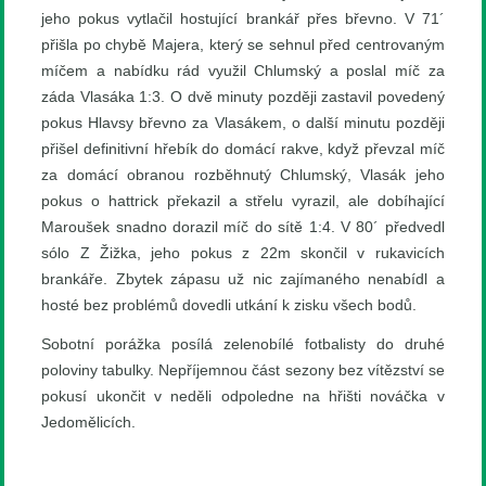
jeho pokus vytlačil hostující brankář přes břevno. V 71´
přišla po chybě Majera, který se sehnul před centrovaným
míčem a nabídku rád využil Chlumský a poslal míč za
záda Vlasáka 1:3. O dvě minuty později zastavil povedený
pokus Hlavsy břevno za Vlasákem, o další minutu později
přišel definitivní hřebík do domácí rakve, když převzal míč
za domácí obranou rozběhnutý Chlumský, Vlasák jeho
pokus o hattrick překazil a střelu vyrazil, ale dobíhající
Maroušek snadno dorazil míč do sítě 1:4. V 80´ předvedl
sólo Z Žižka, jeho pokus z 22m skončil v rukavicích
brankáře. Zbytek zápasu už nic zajímaného nenabídl a
hosté bez problémů dovedli utkání k zisku všech bodů.
Sobotní porážka posílá zelenobílé fotbalisty do druhé
poloviny tabulky. Nepříjemnou část sezony bez vítězství se
pokusí ukončit v neděli odpoledne na hřišti nováčka v
Jedomělicích.