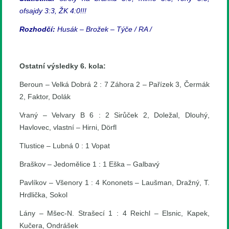
ofsajdy 3:3, ŽK 4:0!!!
Rozhodčí:
Husák – Brožek – Týče / RA /
Ostatní výsledky 6. kola:
Beroun – Velká Dobrá 2 : 7 Záhora 2 – Pařízek 3, Čermák
2, Faktor, Dolák
Vraný – Velvary B 6 : 2 Sirůček 2, Doležal, Dlouhý,
Havlovec, vlastní – Hirni, Dörfl
Tlustice – Lubná 0 : 1 Vopat
Braškov – Jedomělice 1 : 1 Eška – Galbavý
Pavlíkov – Všenory 1 : 4 Kononets – Laušman, Dražný, T.
Hrdlička, Sokol
Lány – Mšec-N. Strašecí 1 : 4 Reichl – Elsnic, Kapek,
Kučera, Ondrášek