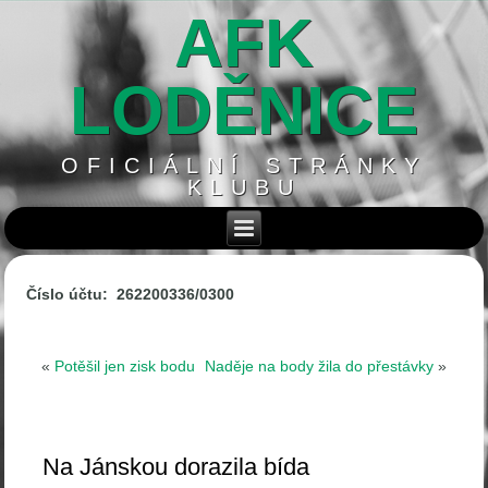
AFK
LODĚNICE
OFICIÁLNÍ STRÁNKY
KLUBU
Číslo účtu: 262200336/0300
«
Potěšil jen zisk bodu
Naděje na body žila do přestávky
»
Na Jánskou dorazila bída