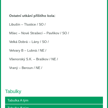
Ostatní utkání příštího kola:
Libušín – Tlustice / SO /
Mšec – Nové Strašecí – Pavlíkov / SO /
Velká Dobrá – Lány / SO /
Velvary B – Lubná / NE /
Všenorský S.K. – Braškov / NE /
Vraný – Beroun / NE /
Tabulky
Tabulka A tým
Tabulka B tým