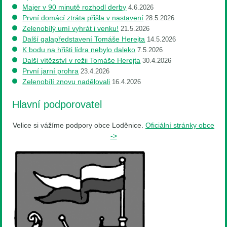
Majer v 90 minutě rozhodl derby
4.6.2026
První domácí ztráta přišla v nastavení
28.5.2026
Zelenobílý umí vyhrát i venku!
21.5.2026
Další galapředstavení Tomáše Herejta
14.5.2026
K bodu na hřišti lídra nebylo daleko
7.5.2026
Další vítězství v režii Tomáše Herejta
30.4.2026
První jarní prohra
23.4.2026
Zelenobílí znovu nadělovali
16.4.2026
Hlavní podporovatel
Velice si vážíme podpory obce Loděnice.
Oficiální stránky obce
->