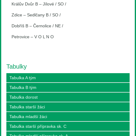
Králův Dvůr B – Jílové / SO /
Zdice – Sedlčany B / SO /
Dobříš B – Černolice / NE /
Petrovice – V O L N O
Tabulky
Tabulka A tým
Tabulka B tým
Tabulka dorost
Tabulka starší žáci
Tabulka mladší žáci
Tabulka starší přípravka sk. C
Tabulka mladší přípravka sk. A