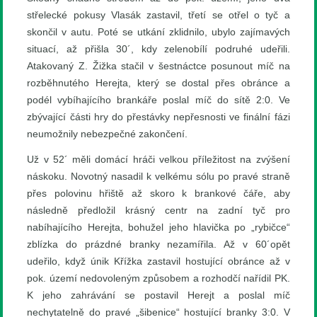
střelecké pokusy Vlasák zastavil, třetí se otřel o tyč a
skončil v autu. Poté se utkání zklidnilo, ubylo zajímavých
situací, až přišla 30´, kdy zelenobílí podruhé udeřili.
Atakovaný Z. Žižka stačil v šestnáctce posunout míč na
rozběhnutého Herejta, který se dostal přes obránce a
podél vybíhajícího brankáře poslal míč do sítě 2:0. Ve
zbývající části hry do přestávky nepřesnosti ve finální fázi
neumožnily nebezpečné zakončení.
Už v 52´ měli domácí hráči velkou příležitost na zvýšení
náskoku. Novotný nasadil k velkému sólu po pravé straně
přes polovinu hřiště až skoro k brankové čáře, aby
následně předložil krásný centr na zadní tyč pro
nabíhajícího Herejta, bohužel jeho hlavička po „rybičce“
zblízka do prázdné branky nezamířila. Až v 60´opět
udeřilo, když únik Křížka zastavil hostující obránce až v
pok. území nedovoleným způsobem a rozhodčí nařídil PK.
K jeho zahrávání se postavil Herejt a poslal míč
nechytatelně do pravé „šibenice“ hostující branky 3:0. V