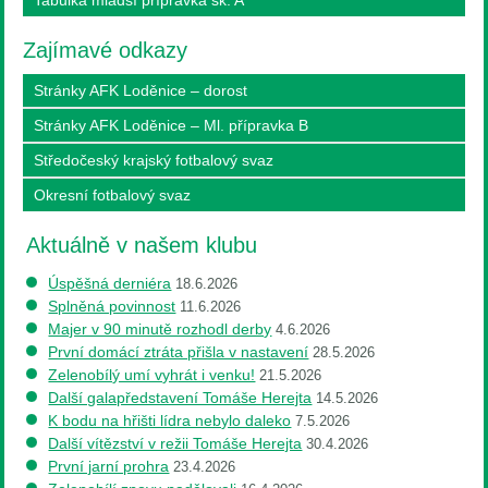
Zajímavé odkazy
Stránky AFK Loděnice – dorost
Stránky AFK Loděnice – Ml. přípravka B
Středočeský krajský fotbalový svaz
Okresní fotbalový svaz
Aktuálně v našem klubu
Úspěšná derniéra
18.6.2026
Splněná povinnost
11.6.2026
Majer v 90 minutě rozhodl derby
4.6.2026
První domácí ztráta přišla v nastavení
28.5.2026
Zelenobílý umí vyhrát i venku!
21.5.2026
Další galapředstavení Tomáše Herejta
14.5.2026
K bodu na hřišti lídra nebylo daleko
7.5.2026
Další vítězství v režii Tomáše Herejta
30.4.2026
První jarní prohra
23.4.2026