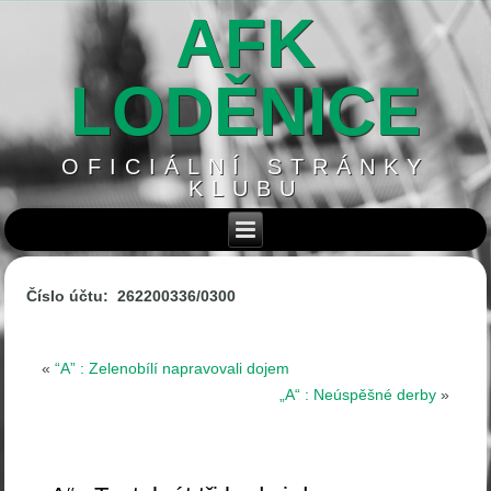
AFK
LODĚNICE
OFICIÁLNÍ STRÁNKY
KLUBU
Číslo účtu: 262200336/0300
«
“A” : Zelenobílí napravovali dojem
„A“ : Neúspěšné derby
»