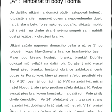
„A“ : Tentokrát tři body i doma
Do dalšího utkání na domácí půdě nastupovali loděničtí
fotbalisté s cílem napravit dojem z nepovedeného duelu
na Jánské s Lety. To se nakonec podařilo, vítězství mohlo
být i vyšší, na druhé straně svému soupeři sami nabídli
dost příležitostí k ohrožení branky.
Utkání začalo náporem domácího celku a už ve 3´ po
rohovém kopu hlavičkoval z hranice brankového území
Majer pod břevno hostující branky, brankář Dobříše
dokázal míč vytlačit na další roh. Odražený míč vracel
Herejt před branku, hostující obránce zablokoval centr
pouze ke Korabíkovi, který přízemní střelou prostřelil vše
1:0. V 10´ rozehráli domácí hráči PVK na zadní tyč, míč si
našel Novotný, ale i jeho prudkou střelu dokázal R. Weber
vyrazit přes brankovou konstrukci na další roh. Poté přišly
chvíle černobílých. Ve 14´ přetažený centr z pravé strany
na zadní tyč, dobíhající hráč však míč netrefil. V 17´ prošel
Škodný snadno středem až do pok. území, jeho dva