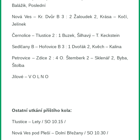
Balážik, Poslední
Nová Ves – Kr. Dvůr B 3 : 2 Žaloudek 2, Krása – Kočí,
Jelínek
Černolice – Tlustice 2 : 1 Buzek, Šilhavý – T. Keckstein
Sedlčany B – Hořovice B 3 : 1 Dvořák 2, Kvěch – Kalina
Petrovice – Zdice 2 : 4 O. Štemberk 2 – Sklenář 2, Byba,
Štolba
Jílové – V O L N O
Ostatní utkání příštího kola:
Tlustice – Lety / SO 10.15 /
Nová Ves pod Pleší – Dolní Břežany / SO 10.30 /