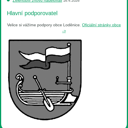
Zelenobílí znovu nadělovali
16.4.2026
Hlavní podporovatel
Velice si vážíme podpory obce Loděnice.
Oficiální stránky obce
->