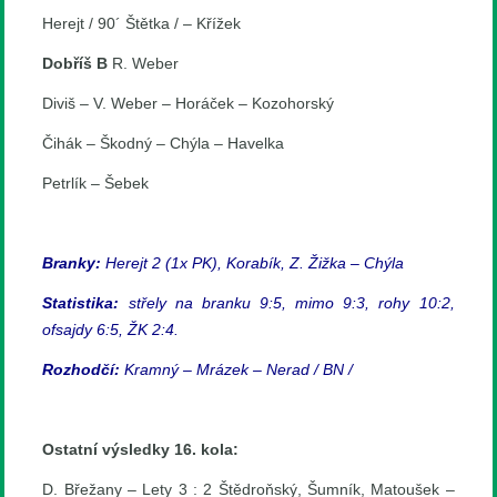
Herejt / 90´ Štětka / – Křížek
Dobříš B
R. Weber
Diviš – V. Weber – Horáček – Kozohorský
Čihák – Škodný – Chýla – Havelka
Petrlík – Šebek
Branky:
Herejt 2 (1x PK), Korabík, Z. Žižka – Chýla
Statistika:
střely na branku 9:5, mimo 9:3, rohy 10:2,
ofsajdy 6:5, ŽK 2:4.
Rozhodčí:
Kramný – Mrázek – Nerad / BN /
Ostatní výsledky 16. kola:
D. Břežany – Lety 3 : 2 Štědroňský, Šumník, Matoušek –