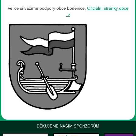
Velice si vážíme podpory obce Loděnice.
Oficiální stránky obce
->
DĚKUJEME NAŠIM SPONZORŮM