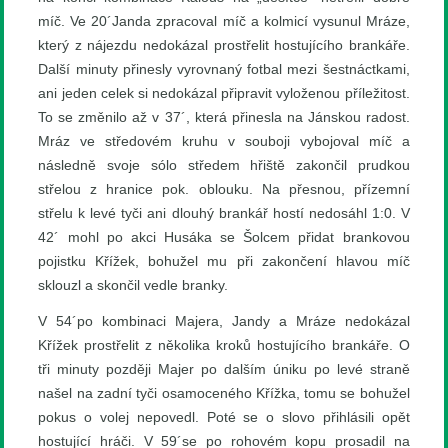
míč. Ve 20´Janda zpracoval míč a kolmicí vysunul Mráze,
který z nájezdu nedokázal prostřelit hostujícího brankáře.
Další minuty přinesly vyrovnaný fotbal mezi šestnáctkami,
ani jeden celek si nedokázal připravit vyloženou příležitost.
To se změnilo až v 37´, která přinesla na Jánskou radost.
Mráz ve středovém kruhu v souboji vybojoval míč a
následně svoje sólo středem hřiště zakončil prudkou
střelou z hranice pok. oblouku. Na přesnou, přízemní
střelu k levé tyči ani dlouhý brankář hostí nedosáhl 1:0. V
42´ mohl po akci Husáka se Šolcem přidat brankovou
pojistku Křížek, bohužel mu při zakončení hlavou míč
sklouzl a skončil vedle branky.
V 54´po kombinaci Majera, Jandy a Mráze nedokázal
Křížek prostřelit z několika kroků hostujícího brankáře. O
tři minuty později Majer po dalším úniku po levé straně
našel na zadní tyči osamoceného Křížka, tomu se bohužel
pokus o volej nepovedl. Poté se o slovo přihlásili opět
hostující hráči. V 59´se po rohovém kopu prosadil na