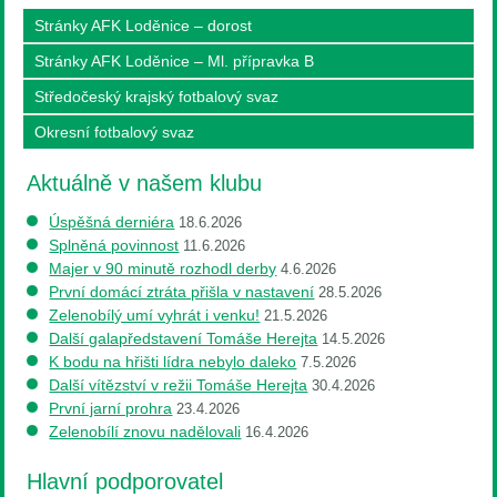
Stránky AFK Loděnice – dorost
Stránky AFK Loděnice – Ml. přípravka B
Středočeský krajský fotbalový svaz
Okresní fotbalový svaz
Aktuálně v našem klubu
Úspěšná derniéra
18.6.2026
Splněná povinnost
11.6.2026
Majer v 90 minutě rozhodl derby
4.6.2026
První domácí ztráta přišla v nastavení
28.5.2026
Zelenobílý umí vyhrát i venku!
21.5.2026
Další galapředstavení Tomáše Herejta
14.5.2026
K bodu na hřišti lídra nebylo daleko
7.5.2026
Další vítězství v režii Tomáše Herejta
30.4.2026
První jarní prohra
23.4.2026
Zelenobílí znovu nadělovali
16.4.2026
Hlavní podporovatel