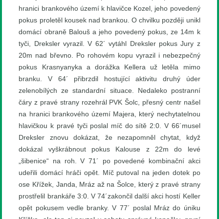
hranici brankového území k hlavičce Kozel, jeho povedený
pokus proletěl kousek nad brankou. O chvilku později unikl
domácí obraně Balouš a jeho povedený pokus, ze 14m k
tyči, Dreksler vyrazil. V 62´ vytáhl Dreksler pokus Jury z
20m nad břevno. Po rohovém kopu vyrazil i nebezpečný
pokus Krasnyanyka a dorážka Kellera už letěla mimo
branku. V 64´ přibrzdil hostující aktivitu druhý úder
zelenobílých ze standardní situace. Nedaleko postranní
čáry z pravé strany rozehrál PVK Šolc, přesný centr našel
na hranici brankového území Majera, který nechytatelnou
hlavičkou k pravé tyči poslal míč do sítě 2:0. V 66´musel
Dreksler znovu dokázat, že nezapomněl chytat, když
dokázal vyškrábnout pokus Kalouse z 22m do levé
„šibenice“ na roh. V 71´ po povedené kombinační akci
udeřili domácí hráči opět. Míč putoval na jeden dotek po
ose Křížek, Janda, Mráz až na Šolce, který z pravé strany
prostřelil brankáře 3:0. V 74´zakončil další akci hostí Keller
opět pokusem vedle branky. V 77´ poslal Mráz do úniku