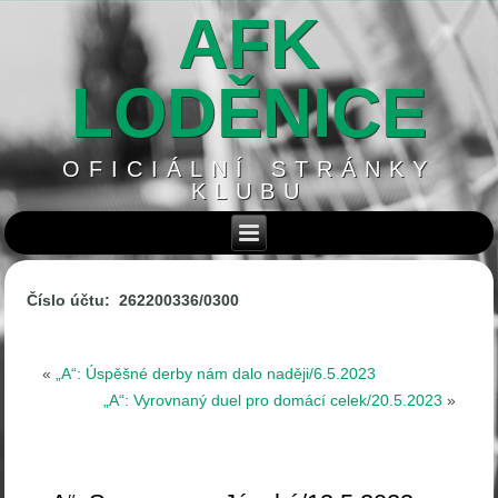
AFK
LODĚNICE
OFICIÁLNÍ STRÁNKY
KLUBU
Číslo účtu: 262200336/0300
«
„A“: Úspěšné derby nám dalo naději/6.5.2023
„A“: Vyrovnaný duel pro domácí celek/20.5.2023
»