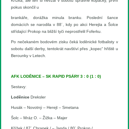
Křížka, ale ten si nevzal v sobotu správné kopačky, první
pokus skončil u
brankáře, dorážka minula branku. Poslední šance
domácích se narodila v 88´, kdy po akci Herejta a Šolce
střídající Prokop na bližší tyči neprostřelil Foferku.
Po nečekaném bodovém zisku čeká loděnické fotbalisty v
sobotu další derby, tentokrát navštíví přes „kopec“ hřiště u
Berounky v Letech.
AFK LODĚNICE – SK RAPID PSÁRY 3 : 0 (1 : 0)
Sestavy:
Loděnice
Dreksler
Husák – Novotný – Herejt – Smetana
Šolc – Mráz O. – Žižka – Majer
Křížek / 87´ Chrapek / – Janda / 80´ Prokop /