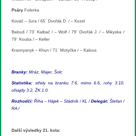
Psáry
Foferka
Kováč – Jura / 65´ Dvořák D. / – Kozel
Balouš / 73´ Kalbač / – Wolf / 79´ Dvořák J. / – Mikyska /
79´ Kouba / – Keller
Krasnyanyk – Khun / 71´ Motyčka / – Kalous
Branky:
Mráz, Majer, Šolc
Statistika:
střely na branku 7:6, mimo 6:6, rohy 3:10,
ofsajdy 3:2, ŽK 1:0.
Rozhodčí:
Říha – Hájek – Stádník / KL /
Delegát:
Štefan /
RA /
Další výsledky 21. kola: