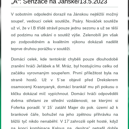
„A“: Senzace na Jánské/13.5.2023
V sobotním odpoledni dorazil na Jánskou nejtěžší možný
soupeř, vedoucí celek soutěže, Psáry. Nováček soutěže
už ví, že v I.B třídě strávil pouze jednu sezonu a už se těší
od podzimu na utkání o soutěž výše. Zelenobílí jim však
po zodpovědném a kvalitním výkonu dokázali nadělit
teprve druhou porážku v soutěži.
Domácí celek, kde tentokrát chyběli pouze dlouhodobě
zranění hráči Jeřábek a M. Mráz, byl hostujícímu celku od
začátku vyrovnaným soupeřem. První příležitost byla na
straně hostů. Už v 5´se objevil před Drekslerem
osamocený Krasnyanyk, domácí brankář mu při pokusu o
kličku dokázal míč vypíchnout. Domácí hráči odpověděli
dvěma střelami ze střední vzdálenosti, se kterými si
Foferka poradil. V 15´ zatáhl Majer do pok. území až k
brankové čáře, bohužel na jeho zpětnou přihrávku na
bližší tyč nikdo nenaběhl. V 17´zahrozili opět hosté, když
na konci kombinace Kalous na „desítce“ netrefil dobře