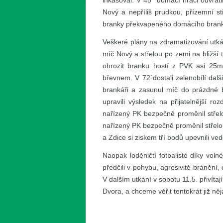
inkasoval. V 45´ domácí hráči odvrát
Nový a nepříliš prudkou, přízemní st
branky překvapeného domácího brank
Veškeré plány na zdramatizování utkán
míč Nový a střelou po zemi na bližší 
ohrozit branku hostí z PVK asi 25m
břevnem. V 72´dostali zelenobílí dalš
brankáři a zasunul míč do prázdné 
upravili výsledek na přijatelnější r
nařízený PK bezpečně proměnil střelou
nařízený PK bezpečně proměnil střelou
a Zdice si ziskem tří bodů upevnili ve
Naopak loděničtí fotbalisté díky vol
předčili v pohybu, agresivitě bránění,
V dalším utkání v sobotu 11.5. přivíta
Dvora, a chceme věřit tentokrát již ně