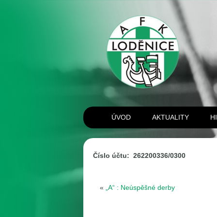
ÚVOD
AKTUALITY
H
Číslo účtu: 262200336/0300
«
„A“ : Neúspěšné derby