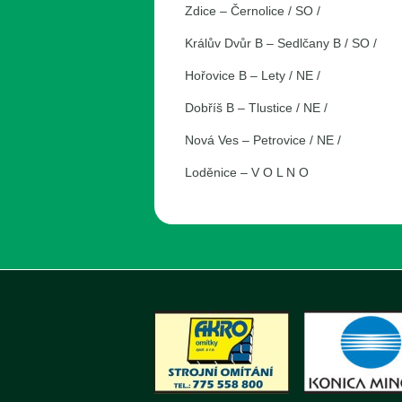
Zdice – Černolice / SO /
Králův Dvůr B – Sedlčany B / SO /
Hořovice B – Lety / NE /
Dobříš B – Tlustice / NE /
Nová Ves – Petrovice / NE /
Loděnice – V O L N O