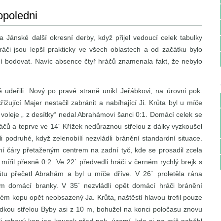
opoledni
Jánské další okresní derby, když přijel vedoucí celek tabulky
hráči jsou lepší prakticky ve všech oblastech a od začátku bylo
ní bodovat. Navíc absence čtyř hráčů znamenala fakt, že nebylo
udeřili. Nový po pravé straně unikl Jeřábkovi, na úrovni pok.
řižující Majer nestačil zabránit a nabíhající Ji. Krůta byl u míče
 voleje „ z desítky“ nedal Abrahámovi šanci 0:1. Domácí celek se
hráčů a teprve ve 14´ Křížek nedůraznou střelou z dálky vyzkoušel
i podruhé, když zelenobílí nezvládli bránění standardní situace.
í čáry přetaženým centrem na zadní tyč, kde se prosadil zcela
ířil přesně 0:2. Ve 22´ předvedli hráči v černém rychlý brejk s
růtu přečetl Abrahám a byl u míče dříve. V 26´ proletěla rána
m domácí branky. V 35´ nezvládli opět domácí hráči bránění
vém kopu opět neobsazený Ja. Krůta, naštěstí hlavou trefil pouze
dkou střelou Byby asi z 10 m, bohužel na konci poločasu znovu