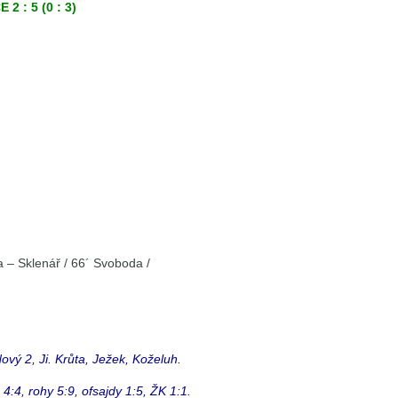
 : 5 (0 : 3)
a – Sklenář / 66´ Svoboda /
ový 2, Ji. Krůta, Ježek, Koželuh.
4:4, rohy 5:9, ofsajdy 1:5, ŽK 1:1.