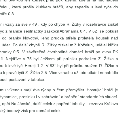
ili rohový kop jen kousek před pok. území, kde si na míč naběhl
řelou, která prošla klubkem hráčů, aby zapadla u levé tyče do
áře 0:3.
í vzaly za své v 49´, kdy po chybě R. Žižky v rozehrávce získal
tyč z hranice šestnáctky zaskočil Abraháma 0:4. V 62´ se pokusil
 od branky Novotný, jeho prudká střela proletěla kousek nad
í úder. Po další chybě R. Žižky získal míč Koželuh, udělal kličku
branky 0:5. V závěrečné čtvrthodině domácí hráči po dvou PK
ozdíl. Nejdříve v 75 byl Ježkem při průniku podražen Z. Žižka a
 k levé tyči Herejt 1:2. V 83´ byl při průniku sražen R. Žižka a
 k pravé tyči Z. Žižka 2:5. Více vzruchu už toto utkání nenabídlo
doucí postavení v tabulce.
nému víkendu mají dva týdny o čem přemýšlet. Hostující hráči je
 dynamice, presinku i v zahrávání a bránění standardních situací.
jí, opět Na Jánské, další celek z popředí tabulky – rezervu Králova
jaký bodový zisk pro domácí celek.