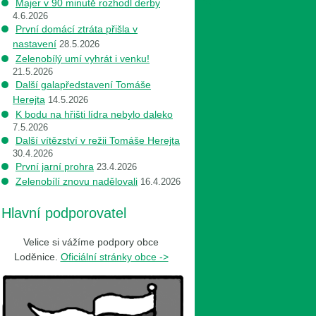
Majer v 90 minutě rozhodl derby
4.6.2026
První domácí ztráta přišla v
nastavení
28.5.2026
Zelenobílý umí vyhrát i venku!
21.5.2026
Další galapředstavení Tomáše
Herejta
14.5.2026
K bodu na hřišti lídra nebylo daleko
7.5.2026
Další vítězství v režii Tomáše Herejta
30.4.2026
První jarní prohra
23.4.2026
Zelenobílí znovu nadělovali
16.4.2026
Hlavní podporovatel
Velice si vážíme podpory obce
Loděnice.
Oficiální stránky obce ->