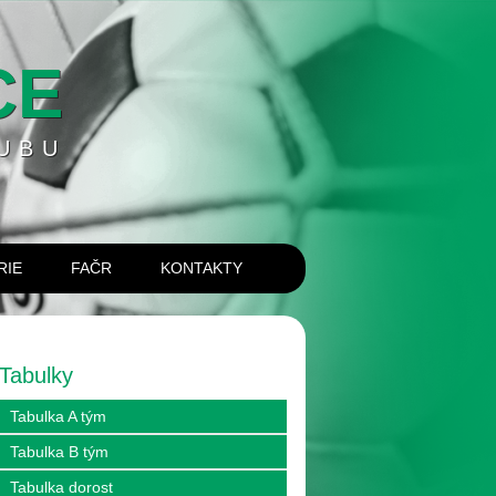
CE
UBU
RIE
FAČR
KONTAKTY
Tabulky
Tabulka A tým
Tabulka B tým
Tabulka dorost