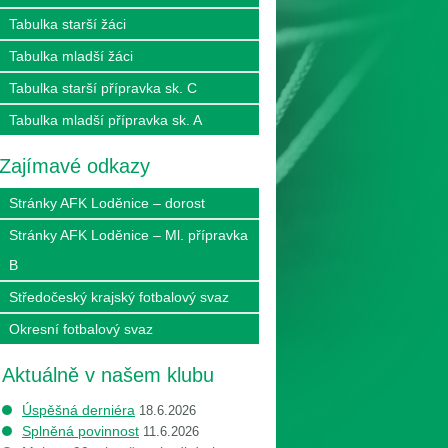
Tabulka starší žáci
Tabulka mladší žáci
Tabulka starší přípravka sk. C
Tabulka mladší přípravka sk. A
Zajímavé odkazy
Stránky AFK Loděnice – dorost
Stránky AFK Loděnice – Ml. přípravka
B
Středočeský krajský fotbalový svaz
Okresní fotbalový svaz
Aktuálně v našem klubu
Úspěšná derniéra
18.6.2026
Splněná povinnost
11.6.2026