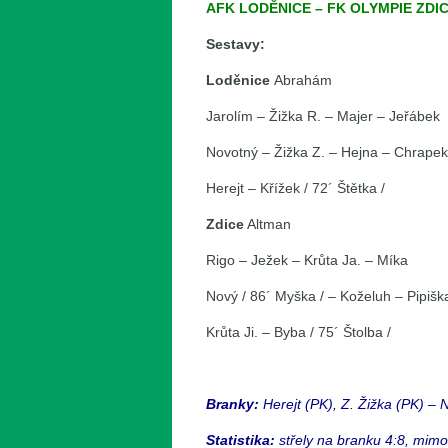
AFK LODĚNICE – FK OLYMPIE ZDICE 2
Sestavy:
Loděnice
Abrahám
Jarolím – Žižka R. – Majer – Jeřábek
Novotný – Žižka Z. – Hejna – Chrapek
Herejt – Křížek / 72´ Štětka /
Zdice
Altman
Rigo – Ježek – Krůta Ja. – Míka
Nový / 86´ Myška / – Koželuh – Pipišk
Krůta Ji. – Byba / 75´ Štolba /
Branky:
Herejt (PK), Z. Žižka (PK) – N
Statistika:
střely na branku 4:8, mimo 