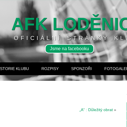
AFK LODĚNI
OFICIÁLNÍ STRÁNKY KL
Jsme na facebooku
ISTORIE KLUBU
ROZPISY
SPONZOŘI
FOTOGALE
„A“ : Důležitý obrat
»