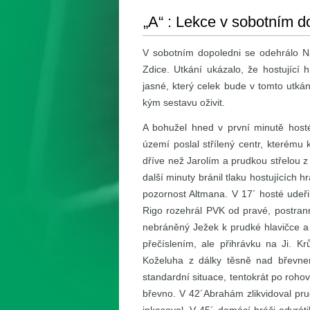
„A“ : Lekce v sobotním d
V sobotním dopoledni se odehrálo Na 
Zdice. Utkání ukázalo, že hostující 
jasné, který celek bude v tomto utká
kým sestavu oživit.
A bohužel hned v první minutě hosté 
území poslal střílený centr, kterému k
dříve než Jarolím a prudkou střelou z
další minuty bránil tlaku hostujících 
pozornost Altmana. V 17´ hosté udeřil
Rigo rozehrál PVK od pravé, postrann
nebráněný Ježek k prudké hlavičce a m
přečíslením, ale přihrávku na Ji. K
Koželuha z dálky těsně nad břevne
standardní situace, tentokrát po roho
břevno. V 42´Abrahám zlikvidoval pru