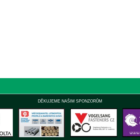
DĚKUJEME NAŠIM SPONZORŮM
.