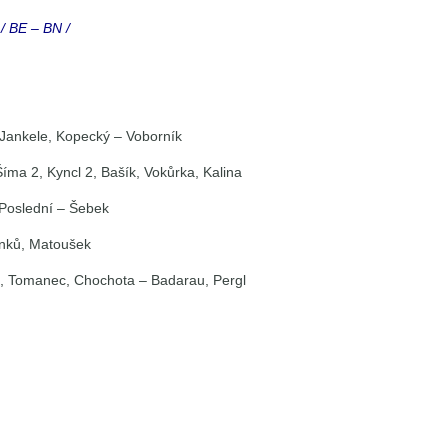
/ BE – BN /
 Jankele, Kopecký – Voborník
íma 2, Kyncl 2, Bašík, Vokůrka, Kalina
, Poslední – Šebek
Janků, Matoušek
ký, Tomanec, Chochota – Badarau, Pergl