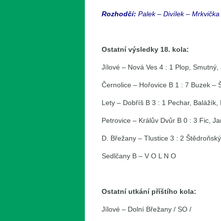
Rozhodčí:
Palek – Divílek – Mrkvička 
Ostatní výsledky 18. kola:
Jílové – Nová Ves 4 : 1 Plop, Smutný,
Černolice – Hořovice B 1 : 7 Buzek – Š
Lety – Dobříš B 3 : 1 Pechar, Balážík
Petrovice – Králův Dvůr B 0 : 3 Fic, 
D. Břežany – Tlustice 3 : 2 Štědroňs
Sedlčany B – V O L N O
Ostatní utkání příštího kola:
Jílové – Dolní Břežany / SO /