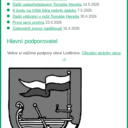
Další galapředstavení Tomáše Herejta
14.5.2026
K bodu na hřišti lídra nebylo daleko
7.5.2026
Další vítězství v režii Tomáše Herejta
30.4.2026
První jarní prohra
23.4.2026
Zelenobílí znovu nadělovali
16.4.2026
Hlavní podporovatel
Velice si vážíme podpory obce Loděnice.
Oficiální stránky obce
->