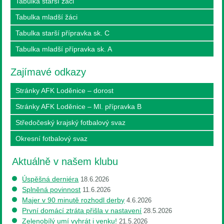
Tabulka starší žáci
Tabulka mladší žáci
Tabulka starší přípravka sk. C
Tabulka mladší přípravka sk. A
Zajímavé odkazy
Stránky AFK Loděnice – dorost
Stránky AFK Loděnice – Ml. přípravka B
Středočeský krajský fotbalový svaz
Okresní fotbalový svaz
Aktuálně v našem klubu
Úspěšná derniéra
18.6.2026
Splněná povinnost
11.6.2026
Majer v 90 minutě rozhodl derby
4.6.2026
První domácí ztráta přišla v nastavení
28.5.2026
Zelenobílý umí vyhrát i venku!
21.5.2026