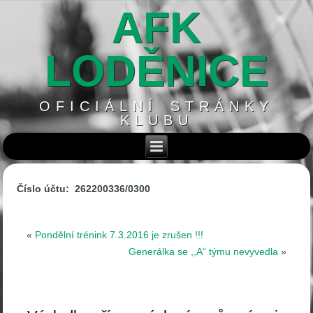
AFK
LODĚNICE
OFICIÁLNÍ STRÁNKY
KLUBU
Číslo účtu: 262200336/0300
«
Pondělní trénink 7.3.2016 je zrušen !!!
Generálka se ,,A“ týmu nevyvedla
»