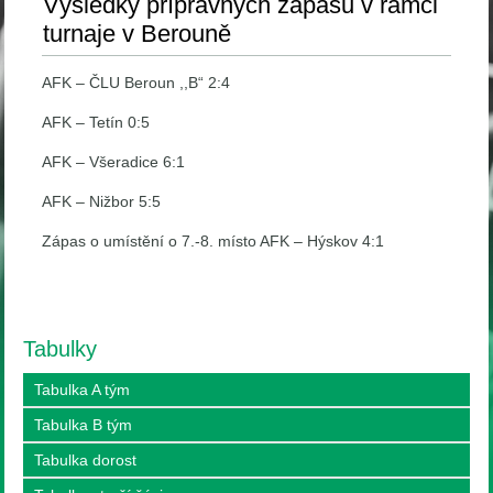
Výsledky přípravných zápasů v rámci
turnaje v Berouně
AFK – ČLU Beroun ,,B“ 2:4
AFK – Tetín 0:5
AFK – Všeradice 6:1
AFK – Nižbor 5:5
Zápas o umístění o 7.-8. místo AFK – Hýskov 4:1
Tabulky
Tabulka A tým
Tabulka B tým
Tabulka dorost