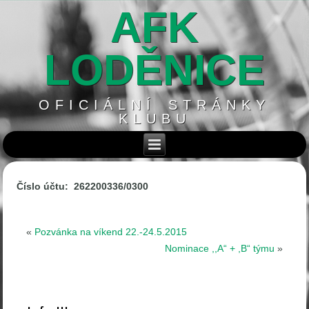
AFK
LODĚNICE
OFICIÁLNÍ STRÁNKY
KLUBU
Číslo účtu: 262200336/0300
«
Pozvánka na víkend 22.-24.5.2015
Nominace ,,A“ + ,B“ týmu
»