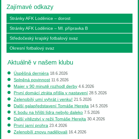
Zajímavé odkazy
Stránky AFK Loděnice – dorost
Stránky AFK Loděnice – Ml. přípravka B
Středočeský krajský fotbalový svaz
Okresní fotbalový svaz
Aktuálně v našem klubu
Úspěšná derniéra
18.6.2026
Splněná povinnost
11.6.2026
Majer v 90 minutě rozhodl derby
4.6.2026
První domácí ztráta přišla v nastavení
28.5.2026
Zelenobílý umí vyhrát i venku!
21.5.2026
Další galapředstavení Tomáše Herejta
14.5.2026
K bodu na hřišti lídra nebylo daleko
7.5.2026
Další vítězství v režii Tomáše Herejta
30.4.2026
První jarní prohra
23.4.2026
Zelenobílí znovu nadělovali
16.4.2026