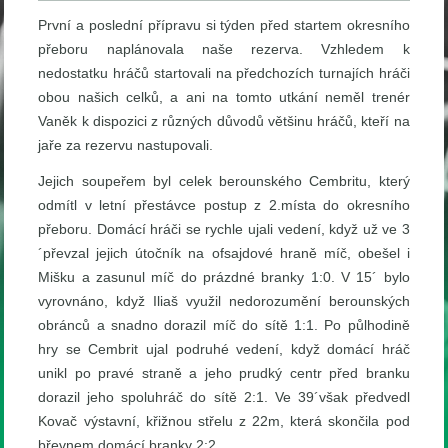
První a poslední přípravu si týden před startem okresního
přeboru naplánovala naše rezerva. Vzhledem k
nedostatku hráčů startovali na předchozích turnajích hráči
obou našich celků, a ani na tomto utkání neměl trenér
Vaněk k dispozici z různých důvodů většinu hráčů, kteří na
jaře za rezervu nastupovali.
Jejich soupeřem byl celek berounského Cembritu, který
odmítl v letní přestávce postup z 2.místa do okresního
přeboru. Domácí hráči se rychle ujali vedení, když už ve 3
´převzal jejich útočník na ofsajdové hraně míč, obešel i
Mišku a zasunul míč do prázdné branky 1:0. V 15´ bylo
vyrovnáno, když Iliaš využil nedorozumění berounských
obránců a snadno dorazil míč do sítě 1:1. Po půlhodině
hry se Cembrit ujal podruhé vedení, když domácí hráč
unikl po pravé straně a jeho prudký centr před branku
dorazil jeho spoluhráč do sítě 2:1. Ve 39´však předvedl
Kovač výstavní, křižnou střelu z 22m, která skončila pod
břevnem domácí branky 2:2.