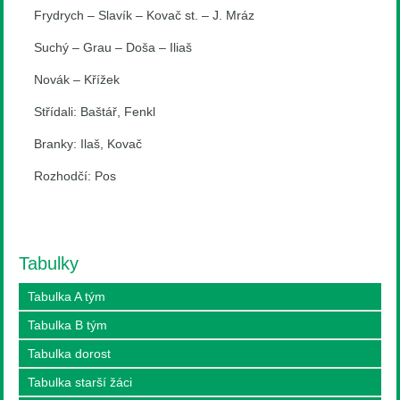
Frydrych – Slavík – Kovač st. – J. Mráz
Suchý – Grau – Doša – Iliaš
Novák – Křížek
Střídali: Baštář, Fenkl
Branky: Ilaš, Kovač
Rozhodčí: Pos
Tabulky
Tabulka A tým
Tabulka B tým
Tabulka dorost
Tabulka starší žáci