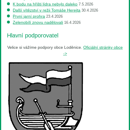
K bodu na hřišti lídra nebylo daleko
7.5.2026
Další vítězství v režii Tomáše Herejta
30.4.2026
První jarní prohra
23.4.2026
Zelenobílí znovu nadělovali
16.4.2026
Hlavní podporovatel
Velice si vážíme podpory obce Loděnice.
Oficiální stránky obce
->