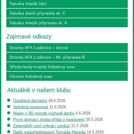
Tabulka mladší žáci
Tabulka starší přípravka sk. C
Tabulka mladší přípravka sk. A
Zajímavé odkazy
Stránky AFK Loděnice – dorost
Stránky AFK Loděnice – Ml. přípravka B
Středočeský krajský fotbalový svaz
Okresní fotbalový svaz
Aktuálně v našem klubu
Úspěšná derniéra
18.6.2026
Splněná povinnost
11.6.2026
Majer v 90 minutě rozhodl derby
4.6.2026
První domácí ztráta přišla v nastavení
28.5.2026
Zelenobílý umí vyhrát i venku!
21.5.2026
Další galapředstavení Tomáše Herejta
14.5.2026