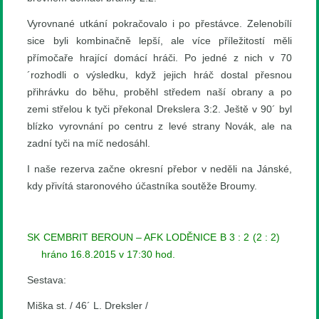
Vyrovnané utkání pokračovalo i po přestávce. Zelenobílí
sice byli kombinačně lepší, ale více příležitostí měli
přímočaře hrající domácí hráči. Po jedné z nich v 70
´rozhodli o výsledku, když jejich hráč dostal přesnou
přihrávku do běhu, proběhl středem naší obrany a po
zemi střelou k tyči překonal Drekslera 3:2. Ještě v 90´ byl
blízko vyrovnání po centru z levé strany Novák, ale na
zadní tyči na míč nedosáhl.
I naše rezerva začne okresní přebor v neděli na Jánské,
kdy přivítá staronového účastníka soutěže Broumy.
SK CEMBRIT BEROUN – AFK LODĚNICE B 3 : 2 (2 : 2)
hráno 16.8.2015 v 17:30 hod.
Sestava:
Miška st. / 46´ L. Dreksler /