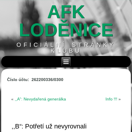
AFK
LODĚNICE
OFICIÁLNÍ STRÁNKY
KLUBU
Číslo účtu: 262200336/0300
«
,,A“: Nevydařená generálka
Info !!!
»
,,B“: Potřetí už nevyrovnali