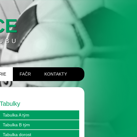
CE
UBU
RIE
FAČR
KONTAKTY
Tabulky
Tabulka A tým
Tabulka B tým
Tabulka dorost