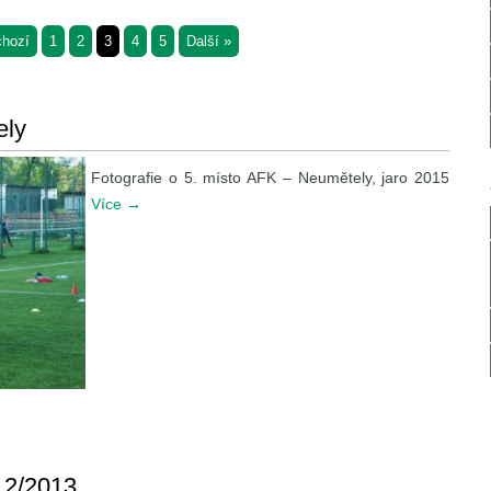
chozí
1
2
3
4
5
Další »
ely
Fotografie o 5. místo AFK – Neumětely, jaro 2015
Více
→
12/2013