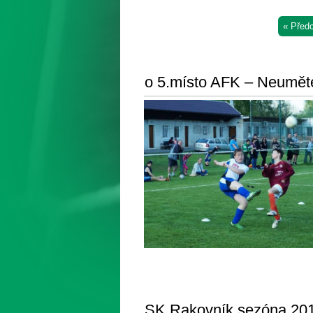
« Před
o 5.místo AFK – Neumět
SK Rakovník sezóna 20