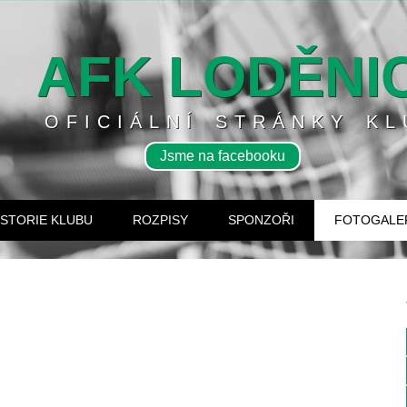
AFK LODĚNI
OFICIÁLNÍ STRÁNKY KL
Jsme na facebooku
ISTORIE KLUBU
ROZPISY
SPONZOŘI
FOTOGALE