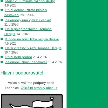
Majer v 90 minutě rozhodl derby
4.6.2026
První domácí ztráta přišla v
nastavení
28.5.2026
Zelenobílý umí vyhrát i venku!
21.5.2026
Další galapředstavení Tomáše
Herejta
14.5.2026
K bodu na hřišti lídra nebylo daleko
7.5.2026
Další vítězství v režii Tomáše Herejta
30.4.2026
První jarní prohra
23.4.2026
Zelenobílí znovu nadělovali
16.4.2026
Hlavní podporovatel
Velice si vážíme podpory obce
Loděnice.
Oficiální stránky obce ->