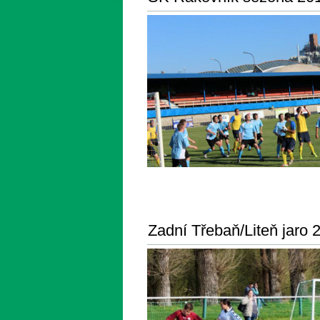
Zadní Třebaň/Liteň jaro 