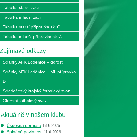
Tabulka starší žáci
Tabulka mladší žáci
Tabulka starší přípravka sk. C
Tabulka mladší přípravka sk. A
Zajímavé odkazy
Stránky AFK Loděnice – dorost
Stránky AFK Loděnice – Ml. přípravka
B
Středočeský krajský fotbalový svaz
Okresní fotbalový svaz
Aktuálně v našem klubu
Úspěšná derniéra
18.6.2026
Splněná povinnost
11.6.2026