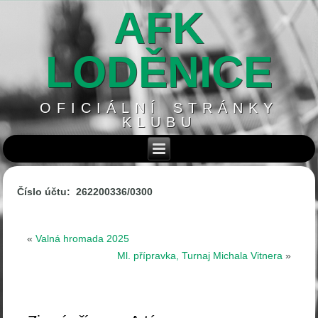
AFK
LODĚNICE
OFICIÁLNÍ STRÁNKY
KLUBU
Číslo účtu: 262200336/0300
«
Valná hromada 2025
Ml. přípravka, Turnaj Michala Vitnera
»