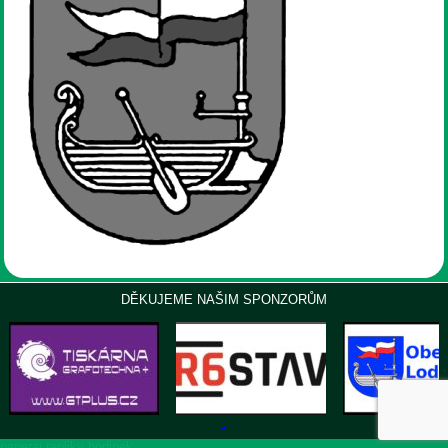
DĚKUJEME NAŠIM SPONZORŮM
.
panerai repliky hodinek