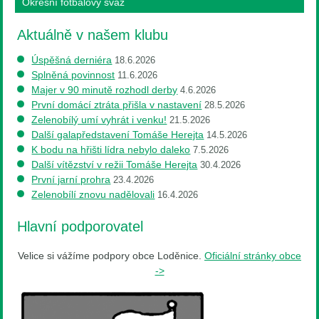
Okresní fotbalový svaz
Aktuálně v našem klubu
Úspěšná derniéra
18.6.2026
Splněná povinnost
11.6.2026
Majer v 90 minutě rozhodl derby
4.6.2026
První domácí ztráta přišla v nastavení
28.5.2026
Zelenobílý umí vyhrát i venku!
21.5.2026
Další galapředstavení Tomáše Herejta
14.5.2026
K bodu na hřišti lídra nebylo daleko
7.5.2026
Další vítězství v režii Tomáše Herejta
30.4.2026
První jarní prohra
23.4.2026
Zelenobílí znovu nadělovali
16.4.2026
Hlavní podporovatel
Velice si vážíme podpory obce Loděnice.
Oficiální stránky obce
->