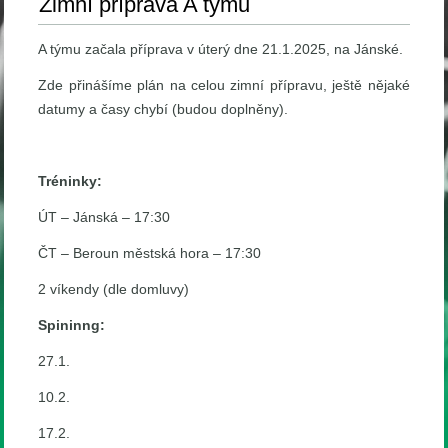
Zimní příprava A týmu
A týmu začala příprava v úterý dne 21.1.2025, na Jánské.
Zde přinášíme plán na celou zimní přípravu, ještě nějaké
datumy a časy chybí (budou doplněny).
Tréninky:
ÚT – Jánská – 17:30
ČT – Beroun městská hora – 17:30
2 víkendy (dle domluvy)
Spininng:
27.1.
10.2.
17.2.