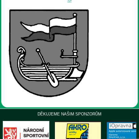
DĚKUJEME NAŠIM SPONZORŮM