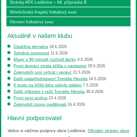
Stránky AFK Loděnice – Ml. přípravka B
Středočeský krajský fotbalový svaz
Okresní fotbalový svaz
Aktuálně v našem klubu
Úspěšná derniéra
18.6.2026
Splněná povinnost
11.6.2026
Majer v 90 minutě rozhodl derby
4.6.2026
První domácí ztráta přišla v nastavení
28.5.2026
Zelenobílý umí vyhrát i venku!
21.5.2026
Další galapředstavení Tomáše Herejta
14.5.2026
K bodu na hřišti lídra nebylo daleko
7.5.2026
Další vítězství v režii Tomáše Herejta
30.4.2026
První jarní prohra
23.4.2026
Zelenobílí znovu nadělovali
16.4.2026
Hlavní podporovatel
Velice si vážíme podpory obce Loděnice.
Oficiální stránky obce
->