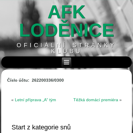
AFK
LODĚNICE
OFICIÁLNÍ STRÁNKY
KLUBU
Číslo účtu: 262200336/0300
«
Letní příprava „A“ tým
Těžká domácí premiéra
»
Start z kategorie snů