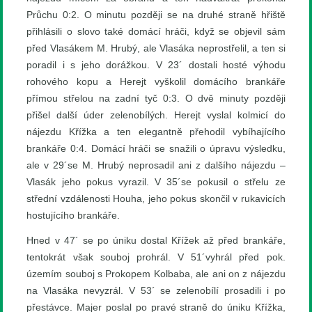
Průchu 0:2. O minutu později se na druhé straně hřiště
přihlásili o slovo také domácí hráči, když se objevil sám
před Vlasákem M. Hrubý, ale Vlasáka neprostřelil, a ten si
poradil i s jeho dorážkou. V 23´ dostali hosté výhodu
rohového kopu a Herejt vyškolil domácího brankáře
přímou střelou na zadní tyč 0:3. O dvě minuty později
přišel další úder zelenobílých. Herejt vyslal kolmicí do
nájezdu Křížka a ten elegantně přehodil vybíhajícího
brankáře 0:4. Domácí hráči se snažili o úpravu výsledku,
ale v 29´se M. Hrubý neprosadil ani z dalšího nájezdu –
Vlasák jeho pokus vyrazil. V 35´se pokusil o střelu ze
střední vzdálenosti Houha, jeho pokus skončil v rukavicích
hostujícího brankáře.
Hned v 47´ se po úniku dostal Křížek až před brankáře,
tentokrát však souboj prohrál. V 51´vyhrál před pok.
územím souboj s Prokopem Kolbaba, ale ani on z nájezdu
na Vlasáka nevyzrál. V 53´ se zelenobílí prosadili i po
přestávce. Majer poslal po pravé straně do úniku Křížka,