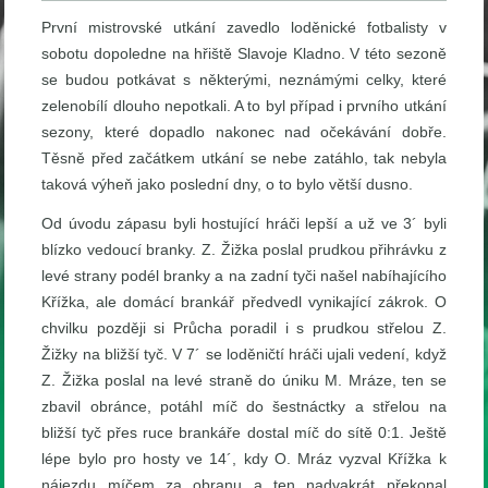
První mistrovské utkání zavedlo loděnické fotbalisty v
sobotu dopoledne na hřiště Slavoje Kladno. V této sezoně
se budou potkávat s některými, neznámými celky, které
zelenobílí dlouho nepotkali. A to byl případ i prvního utkání
sezony, které dopadlo nakonec nad očekávání dobře.
Těsně před začátkem utkání se nebe zatáhlo, tak nebyla
taková výheň jako poslední dny, o to bylo větší dusno.
Od úvodu zápasu byli hostující hráči lepší a už ve 3´ byli
blízko vedoucí branky. Z. Žižka poslal prudkou přihrávku z
levé strany podél branky a na zadní tyči našel nabíhajícího
Křížka, ale domácí brankář předvedl vynikající zákrok. O
chvilku později si Průcha poradil i s prudkou střelou Z.
Žižky na bližší tyč. V 7´ se loděničtí hráči ujali vedení, když
Z. Žižka poslal na levé straně do úniku M. Mráze, ten se
zbavil obránce, potáhl míč do šestnáctky a střelou na
bližší tyč přes ruce brankáře dostal míč do sítě 0:1. Ještě
lépe bylo pro hosty ve 14´, kdy O. Mráz vyzval Křížka k
nájezdu míčem za obranu a ten nadvakrát překonal