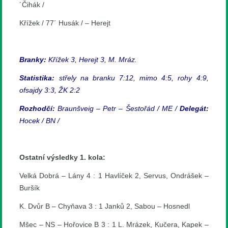
´Čihák /
Křížek / 77´ Husák / – Herejt
Branky:
Křížek 3, Herejt 3, M. Mráz.
Statistika:
střely na branku 7:12, mimo 4:5, rohy 4:9,
ofsajdy 3:3, ŽK 2:2
Rozhodčí:
Braunšveig – Petr – Šestořád / ME /
Delegát:
Hocek / BN /
Ostatní výsledky 1. kola:
Velká Dobrá – Lány 4 : 1 Havlíček 2, Servus, Ondrášek –
Buršík
K. Dvůr B – Chyňava 3 : 1 Janků 2, Sabou – Hosnedl
Mšec – NS – Hořovice B 3 : 1 L. Mrázek, Kučera, Kapek –