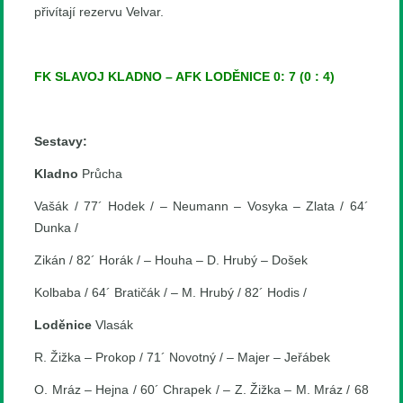
přivítají rezervu Velvar.
FK SLAVOJ KLADNO – AFK LODĚNICE 0: 7 (0 : 4)
Sestavy:
Kladno
Průcha
Vašák / 77´ Hodek / – Neumann – Vosyka – Zlata / 64´
Dunka /
Zikán / 82´ Horák / – Houha – D. Hrubý – Došek
Kolbaba / 64´ Bratičák / – M. Hrubý / 82´ Hodis /
Loděnice
Vlasák
R. Žižka – Prokop / 71´ Novotný / – Majer – Jeřábek
O. Mráz – Hejna / 60´ Chrapek / – Z. Žižka – M. Mráz / 68