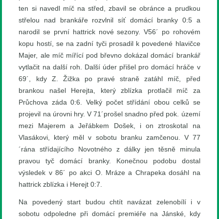
ten si navedl míč na střed, zbavil se obránce a prudkou
střelou nad brankáře rozvlnil síť domácí branky 0:5 a
narodil se první hattrick nové sezony. V56´ po rohovém
kopu hostí, se na zadní tyči prosadil k povedené hlavičce
Majer, ale míč mířící pod břevno dokázal domácí brankář
vytlačit na další roh. Další úder přišel pro domácí hráče v
69´, kdy Z. Žižka po pravé straně zatáhl míč, před
brankou našel Herejta, který zblízka protlačil míč za
Průchova záda 0:6. Velký počet střídání obou celků se
projevil na úrovni hry. V 71´prošel snadno před pok. území
mezi Majerem a Jeřábkem Došek, i on ztroskotal na
Vlasákovi, který měl v sobotu branku zamčenou. V 77
´rána střídajícího Novotného z dálky jen těsně minula
pravou tyč domácí branky. Konečnou podobu dostal
výsledek v 86´ po akci O. Mráze a Chrapeka dosáhl na
hattrick zblízka i Herejt 0:7.
Na povedený start budou chtít navázat zelenobílí i v
sobotu odpoledne při domácí premiéře na Jánské, kdy