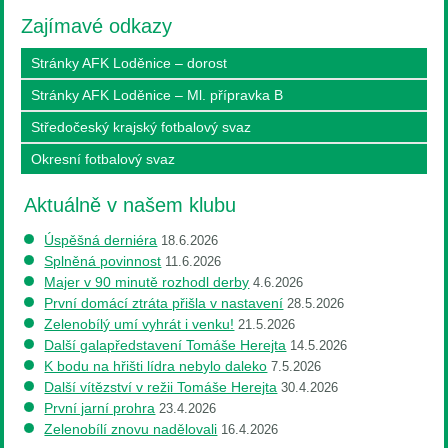
Zajímavé odkazy
Stránky AFK Loděnice – dorost
Stránky AFK Loděnice – Ml. přípravka B
Středočeský krajský fotbalový svaz
Okresní fotbalový svaz
Aktuálně v našem klubu
Úspěšná derniéra
18.6.2026
Splněná povinnost
11.6.2026
Majer v 90 minutě rozhodl derby
4.6.2026
První domácí ztráta přišla v nastavení
28.5.2026
Zelenobílý umí vyhrát i venku!
21.5.2026
Další galapředstavení Tomáše Herejta
14.5.2026
K bodu na hřišti lídra nebylo daleko
7.5.2026
Další vítězství v režii Tomáše Herejta
30.4.2026
První jarní prohra
23.4.2026
Zelenobílí znovu nadělovali
16.4.2026