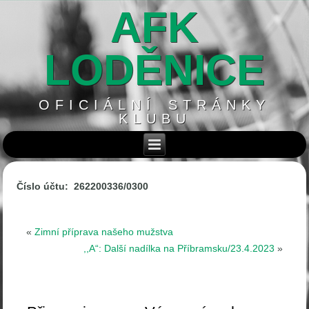
AFK
LODĚNICE
OFICIÁLNÍ STRÁNKY
KLUBU
Číslo účtu: 262200336/0300
«
Zimní příprava našeho mužstva
,,A“: Další nadílka na Příbramsku/23.4.2023
»