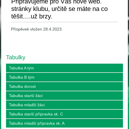
Připravujeme pro Vás nové web.
stránky klubu, určitě se máte na co
těšit….už brzy.
Příspěvek vložen 28.4.2023.
Tabulky
Tabulka A tým
Tabulka B tým
Tabulka dorost
Tabulka starší žáci
Tabulka mladší žáci
Tabulka starší přípravka sk. C
Tabulka mladší přípravka sk. A