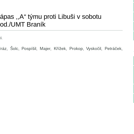
pas ,,A“ týmu proti Libuši v sobotu
hod./UMT Braník
i.
áz, Šolc, Pospíšil, Majer, Křížek, Prokop, Vyskočil, Petráček,