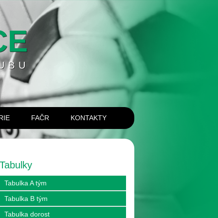
CE
UBU
RIE
FAČR
KONTAKTY
Tabulky
Tabulka A tým
Tabulka B tým
Tabulka dorost