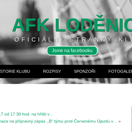
AFK LODĚNI
OFICIÁLNÍ STRÁNKY KL
Jsme na facebooku
ISTORIE KLUBU
ROZPISY
SPONZOŘI
FOTOGALE
17 od 17:30 hod. na hřišti v…
ace na přípravný zápas ,,B“ týmu proti Červenému Újezdu v…
»