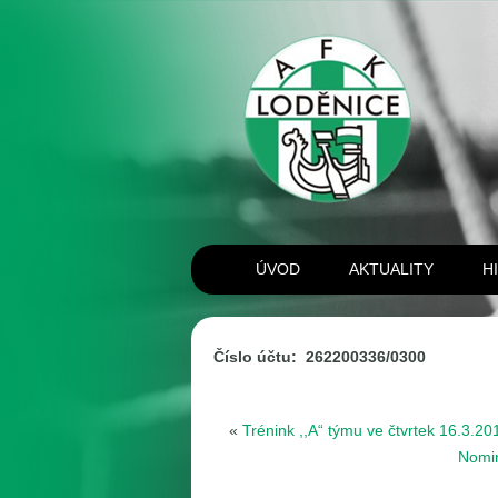
ÚVOD
AKTUALITY
H
Číslo účtu: 262200336/0300
«
Trénink ,,A“ týmu ve čtvrtek 16.3.20
Nomin