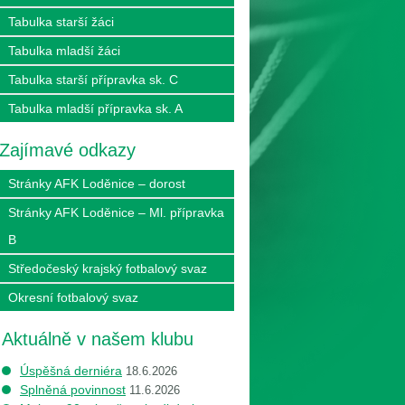
Tabulka starší žáci
Tabulka mladší žáci
Tabulka starší přípravka sk. C
Tabulka mladší přípravka sk. A
Zajímavé odkazy
Stránky AFK Loděnice – dorost
Stránky AFK Loděnice – Ml. přípravka
B
Středočeský krajský fotbalový svaz
Okresní fotbalový svaz
Aktuálně v našem klubu
Úspěšná derniéra
18.6.2026
Splněná povinnost
11.6.2026