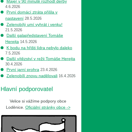
Majer v 90 minutě rozhodl derby
4.6.2026
První domácí ztráta přišla v
nastavení
28.5.2026
Zelenobílý umí vyhrát i venku!
21.5.2026
Další galapředstavení Tomáše
Herejta
14.5.2026
K bodu na hřišti lídra nebylo daleko
7.5.2026
Další vítězství v režii Tomáše Herejta
30.4.2026
První jarní prohra
23.4.2026
Zelenobílí znovu nadělovali
16.4.2026
Hlavní podporovatel
Velice si vážíme podpory obce
Loděnice.
Oficiální stránky obce ->