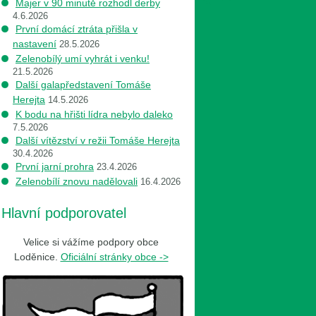
Majer v 90 minutě rozhodl derby
4.6.2026
První domácí ztráta přišla v
nastavení
28.5.2026
Zelenobílý umí vyhrát i venku!
21.5.2026
Další galapředstavení Tomáše
Herejta
14.5.2026
K bodu na hřišti lídra nebylo daleko
7.5.2026
Další vítězství v režii Tomáše Herejta
30.4.2026
První jarní prohra
23.4.2026
Zelenobílí znovu nadělovali
16.4.2026
Hlavní podporovatel
Velice si vážíme podpory obce
Loděnice.
Oficiální stránky obce ->