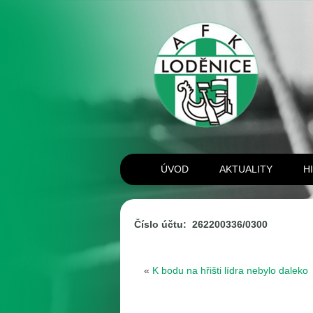
ÚVOD
AKTUALITY
H
Číslo účtu: 262200336/0300
«
K bodu na hřišti lídra nebylo daleko