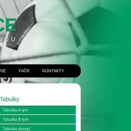
CE
UBU
RIE
FAČR
KONTAKTY
Tabulky
Tabulka A tým
Tabulka B tým
Tabulka dorost