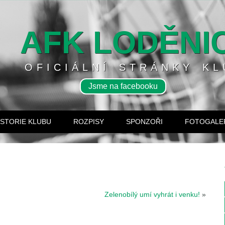
AFK LODĚNI
OFICIÁLNÍ STRÁNKY KL
Jsme na facebooku
ISTORIE KLUBU
ROZPISY
SPONZOŘI
FOTOGALE
Zelenobílý umí vyhrát i venku!
»