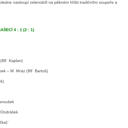
poledne nastoupí zelenobílí na pěkném hřišti tradičního soupeře a
ECÍ 4 : 1 (2 : 1)
 (88´ Kaplan)
pek – M. Mráz (88´ Bartoš)
ek)
Janoušek
– Ondrášek
čka)¨