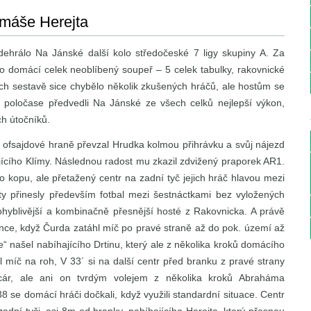
omáše Herejta
ehrálo Na Jánské další kolo středočeské 7 ligy skupiny A. Za
pro domácí celek neoblíbený soupeř – 5 celek tabulky, rakovnické
ich sestavě sice chybělo několik zkušených hráčů, ale hostům se
1 poločase předvedli Na Jánské ze všech celků nejlepší výkon,
ich útočníků.
Na ofsajdové hraně převzal Hrudka kolmou přihrávku a svůj nájezd
jícího Klímy. Následnou radost mu zkazil zdvižený praporek AR1.
o kopu, ale přetažený centr na zadní tyč jejich hráč hlavou mezi
ty přinesly především fotbal mezi šestnáctkami bez vyložených
ohyblivější a kombinačně přesnější hosté z Rakovnicka. A právě
ance, když Čurda zatáhl míč po pravé straně až do pok. území až
“ našel nabíhajícího Drtinu, který ale z několika kroků domácího
il míč na roh, V 33´ si na další centr před branku z pravé strany
cár, ale ani on tvrdým volejem z několika kroků Abraháma
 38 se domácí hráči dočkali, když využili standardní situace. Centr