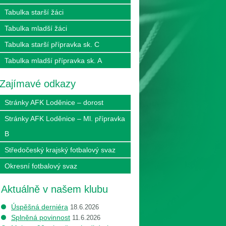
Tabulka starší žáci
Tabulka mladší žáci
Tabulka starší přípravka sk. C
Tabulka mladší přípravka sk. A
Zajímavé odkazy
Stránky AFK Loděnice – dorost
Stránky AFK Loděnice – Ml. přípravka
B
Středočeský krajský fotbalový svaz
Okresní fotbalový svaz
Aktuálně v našem klubu
Úspěšná derniéra
18.6.2026
Splněná povinnost
11.6.2026