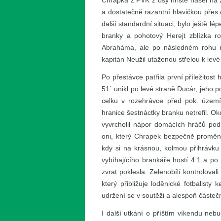
Chrapka z PVK z osy hřiště našel na z
a dostatečně razantní hlavičkou přes 
další standardní situaci, bylo ještě lé
branky a pohotový Herejt zblízka roz
Abraháma, ale po následném rohu na
kapitán Neužil utaženou střelou k levé 
Po přestávce patřila první příležitos
51´ unikl po levé straně Ducár, jeho 
celku v rozehrávce před pok. územím
hranice šestnáctky branku netrefil. O
vyvrcholil nápor domácích hráčů pod
oni, který Chrapek bezpečně proměni
kdy si na krásnou, kolmou přihrávku 
vybíhajícího brankáře hostí 4:1 a po
zvrat poklesla. Zelenobílí kontrolova
který přibližuje loděnické fotbalisty
udržení se v soutěži a alespoň částečn
I další utkání o příštím víkendu neb