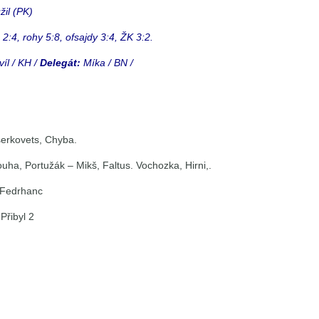
žil (PK)
2:4, rohy 5:8, ofsajdy 3:4, ŽK 3:2.
íl / KH /
Delegát:
Míka / BN /
serkovets, Chyba.
uha, Portužák – Mikš, Faltus. Vochozka, Hirni,.
, Fedrhanc
Přibyl 2