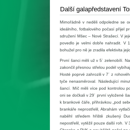
Další galapředstavení T
Mimořádně v neděli odpoledne se od
ideálního, fotbalového počasí přijel 
sdružení Mšec – Nové Strašecí. V jej
povedlo je velmi dobře nahradit. V 
bohužel pro ně je zradila efektivita jej
První šanci měli už v 5´ zelenobílí. 
zakončil přesnou střelou podél vybíha
Hosté poprvé zahrozili v 7´ z rohovéh
tyče nenasměroval. Následující minu
šancí. Míč měli více pod kontrolou p
oni se dočkali v 29´ první vyložené š
k brankové čáře, přihrávkou „pod sebe
brankáře neprostřelil, Abrahám vytlač
naběhl středem hřiště zkušený Du
nepostřelil, vytěžil pouze další roh. V