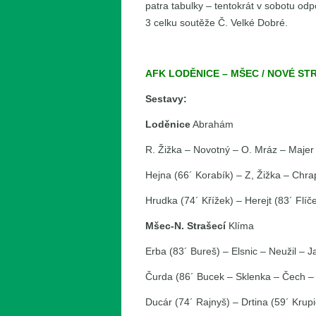
patra tabulky – tentokrát v sobotu od
3 celku soutěže Č. Velké Dobré.
AFK LODĚNICE – MŠEC / NOVÉ STRAŠ
Sestavy:
Loděnice
Abrahám
R. Žižka – Novotný – O. Mráz – Majer
Hejna (66´ Korabík) – Z, Žižka – Chra
Hrudka (74´ Křížek) – Herejt (83´ Flíč
Mšec-N. Strašecí
Klíma
Erba (83´ Bureš) – Elsnic – Neužil – 
Čurda (86´ Bucek – Sklenka – Čech 
Ducár (74´ Rajnyš) – Drtina (59´ Krupi