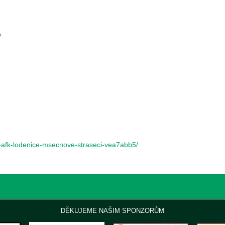
/
-afk-lodenice-msecnove-straseci-vea7abb5/
DĚKUJEME NAŠIM SPONZORŮM