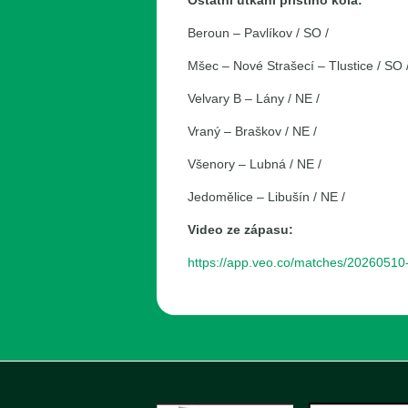
Ostatní utkání příštího kola:
Beroun – Pavlíkov / SO /
Mšec – Nové Strašecí – Tlustice / SO 
Velvary B – Lány / NE /
Vraný – Braškov / NE /
Všenory – Lubná / NE /
Jedomělice – Libušín / NE /
Video ze zápasu:
https://app.veo.co/matches/20260510