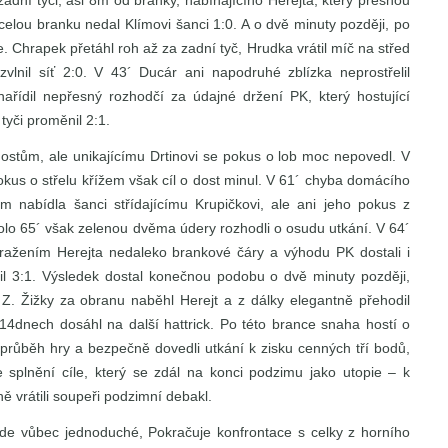
adní tyči, asi 8m od branky, nabíhajícího Herejta, který přesnou
celou branku nedal Klímovi šanci 1:0. A o dvě minuty později, po
pe. Chrapek přetáhl roh až za zadní tyč, Hrudka vrátil míč na střed
vlnil síť 2:0. V 43´ Ducár ani napodruhé zblízka neprostřelil
řídil nepřesný rozhodčí za údajné držení PK, který hostující
tyči proměnil 2:1.
t hostům, ale unikajícímu Drtinovi se pokus o lob moc nepovedl. V
pokus o střelu křížem však cíl o dost minul. V 61´ chyba domácího
 nabídla šanci střídajícímu Krupičkovi, ale ani jeho pokus z
kolo 65´ však zelenou dvěma údery rozhodli o osudu utkání. V 64´
ražením Herejta nedaleko brankové čáry a výhodu PK dostali i
l 3:1. Výsledek dostal konečnou podobu o dvě minuty později,
Z. Žižky za obranu naběhl Herejt a z dálky elegantně přehodil
 14dnech dosáhl na další hattrick. Po této brance snaha hostí o
li průběh hry a bezpečně dovedli utkání k zisku cenných tří bodů,
 ke splnění cíle, který se zdál na konci podzimu jako utopie – k
ě vrátili soupeři podzimní debakl.
ude vůbec jednoduché, Pokračuje konfrontace s celky z horního