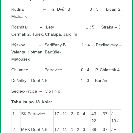
Rudná – Kr. Dvůr B 0 : 3 Bican 2,
Michalík
Rožmitál – Lety 1 : 5 Straka – J.
Čermák 2, Turek, Chalupa, Jarolím
Hýskov – Sedlčany B 1 : 4 Peclinovský –
Valenta, Hofman, Bartůšek,
Matoušek
Chlumec – Petrovice 0 : 4 P. Chlasták 4
Dušníky – Dobříš B 1 : 0 Burián
Sedlec-Prčice – v o l n o
Tabulka po 18. kole:
1.
SK Petrovice
17
11
2
0
4
43 :
37
/ +
22
10 /
2.
MFK Dobříš B
17
11
1
2
3
39 :
37
/ +