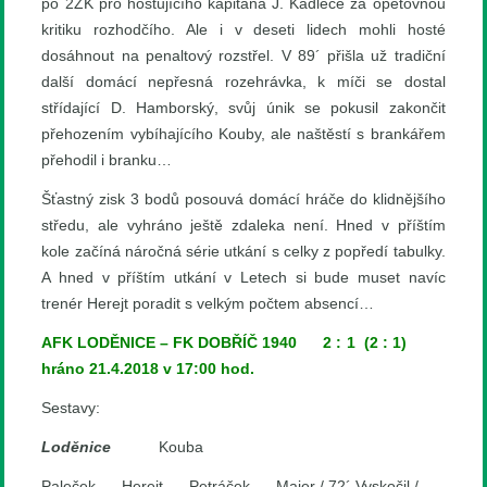
po 2ŽK pro hostujícího kapitána J. Kadlece za opětovnou
kritiku rozhodčího. Ale i v deseti lidech mohli hosté
dosáhnout na penaltový rozstřel. V 89´ přišla už tradiční
další domácí nepřesná rozehrávka, k míči se dostal
střídající D. Hamborský, svůj únik se pokusil zakončit
přehozením vybíhajícího Kouby, ale naštěstí s brankářem
přehodil i branku…
Šťastný zisk 3 bodů posouvá domácí hráče do klidnějšího
středu, ale vyhráno ještě zdaleka není. Hned v příštím
kole začíná náročná série utkání s celky z popředí tabulky.
A hned v příštím utkání v Letech si bude muset navíc
trenér Herejt poradit s velkým počtem absencí…
AFK LODĚNICE – FK DOBŘÍČ 1940 2 : 1 (2 : 1)
hráno 21.4.2018 v 17:00 hod.
Sestavy:
Loděnice
Kouba
Paleček – Herejt – Petráček – Majer / 72´ Vyskočil /