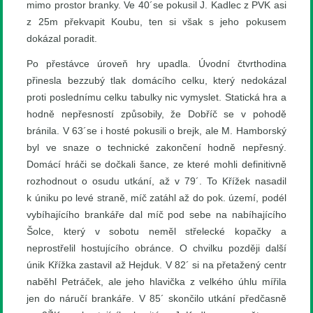
mimo prostor branky. Ve 40´se pokusil J. Kadlec z PVK asi
z 25m překvapit Koubu, ten si však s jeho pokusem
dokázal poradit.
Po přestávce úroveň hry upadla. Úvodní čtvrthodina
přinesla bezzubý tlak domácího celku, který nedokázal
proti poslednímu celku tabulky nic vymyslet. Statická hra a
hodně nepřesností způsobily, že Dobříč se v pohodě
bránila. V 63´se i hosté pokusili o brejk, ale M. Hamborský
byl ve snaze o technické zakončení hodně nepřesný.
Domácí hráči se dočkali šance, ze které mohli definitivně
rozhodnout o osudu utkání, až v 79´. To Křížek nasadil
k úniku po levé straně, míč zatáhl až do pok. území, podél
vybíhajícího brankáře dal míč pod sebe na nabíhajícího
Šolce, který v sobotu neměl střelecké kopačky a
neprostřelil hostujícího obránce. O chvilku později další
únik Křížka zastavil až Hejduk. V 82´ si na přetažený centr
naběhl Petráček, ale jeho hlavička z velkého úhlu mířila
jen do náručí brankáře. V 85´ skončilo utkání předčasně