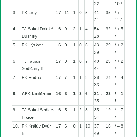
22
10 /
3.
FK Lety
17
11
1
0
5
41:
35
/ +
21
11 /
4.
TJ Sokol Daleké
16
9
2
1
4
54 :
32
/ + 5
Dušníky
28
/
5.
FK Hýskov
16
9
1
0
6
43 :
29
/ + 2
39
/
6.
TJ Tatran
17
9
1
0
7
40 :
29
/ + 2
Sedlčany B
44
/
7.
FK Rudná
17
7
1
1
8
28 :
24
/ – 4
33
/
8.
AFK Loděnice
16
6
1
3
6
31 :
23
/ – 1
35
/
9.
TJ Sokol Sedlec-
16
5
1
2
8
35 :
19
/ – 7
Prčice
34
/
10.
FK Králův Dvůr
17
6
0
1
10
37 :
16
/ – 8
B
49
/