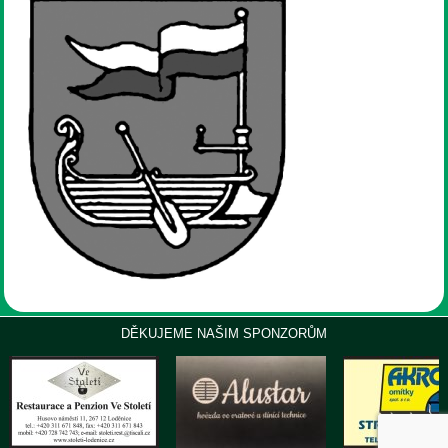
DĚKUJEME NAŠIM SPONZORŮM