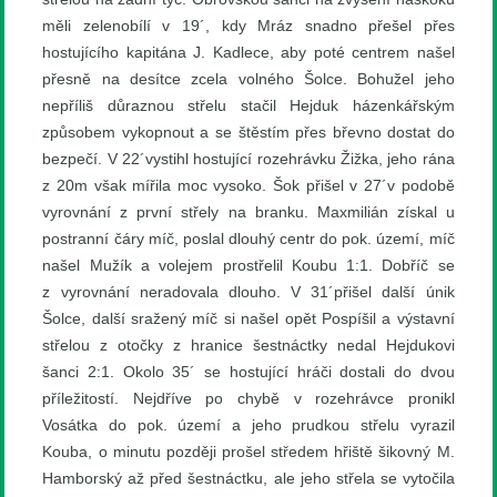
měli zelenobílí v 19´, kdy Mráz snadno přešel přes
hostujícího kapitána J. Kadlece, aby poté centrem našel
přesně na desítce zcela volného Šolce. Bohužel jeho
nepříliš důraznou střelu stačil Hejduk házenkářským
způsobem vykopnout a se štěstím přes břevno dostat do
bezpečí. V 22´vystihl hostující rozehrávku Žižka, jeho rána
z 20m však mířila moc vysoko. Šok přišel v 27´v podobě
vyrovnání z první střely na branku. Maxmilián získal u
postranní čáry míč, poslal dlouhý centr do pok. území, míč
našel Mužík a volejem prostřelil Koubu 1:1. Dobříč se
z vyrovnání neradovala dlouho. V 31´přišel další únik
Šolce, další sražený míč si našel opět Pospíšil a výstavní
střelou z otočky z hranice šestnáctky nedal Hejdukovi
šanci 2:1. Okolo 35´ se hostující hráči dostali do dvou
příležitostí. Nejdříve po chybě v rozehrávce pronikl
Vosátka do pok. území a jeho prudkou střelu vyrazil
Kouba, o minutu později prošel středem hřiště šikovný M.
Hamborský až před šestnáctku, ale jeho střela se vytočila