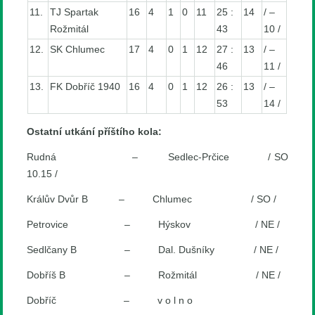
11.
TJ Spartak
16
4
1
0
11
25 :
14
/ –
Rožmitál
43
10 /
12.
SK Chlumec
17
4
0
1
12
27 :
13
/ –
46
11 /
13.
FK Dobříč 1940
16
4
0
1
12
26 :
13
/ –
53
14 /
Ostatní utkání příštího kola:
Rudná – Sedlec-Prčice / SO
10.15 /
Králův Dvůr B – Chlumec / SO /
Petrovice – Hýskov / NE /
Sedlčany B – Dal. Dušníky / NE /
Dobříš B – Rožmitál / NE /
Dobříč – v o l n o