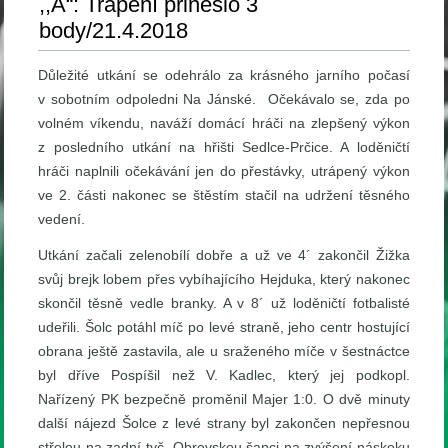
,,A“: Trápení přineslo 3
body/21.4.2018
Důležité utkání se odehrálo za krásného jarního počasí
v sobotním odpoledni Na Jánské. Očekávalo se, zda po
volném víkendu, naváží domácí hráči na zlepšený výkon
z posledního utkání na hřišti Sedlce-Prčice. A loděničtí
hráči naplnili očekávání jen do přestávky, utrápený výkon
ve 2. části nakonec se štěstím stačil na udržení těsného
vedení.
Utkání začali zelenobílí dobře a už ve 4´ zakončil Žižka
svůj brejk lobem přes vybíhajícího Hejduka, který nakonec
skončil těsně vedle branky. A v 8´ už loděničtí fotbalisté
udeřili. Šolc potáhl míč po levé straně, jeho centr hostující
obrana ještě zastavila, ale u sraženého míče v šestnáctce
byl dříve Pospíšil než V. Kadlec, který jej podkopl.
Nařízený PK bezpečně proměnil Majer 1:0. O dvě minuty
další nájezd Šolce z levé strany byl zakončen nepřesnou
střelou na zadní tyč. Obrovskou šanci na zvýšení náskoku