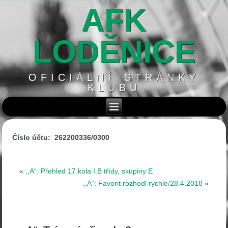
AFK
LODĚNICE
OFICIÁLNÍ STRÁNKY
KLUBU
Číslo účtu: 262200336/0300
«
,,A“: Přehled 17.kola I.B třídy, skupiny E
,,A“: Favorit rozhodl rychle/28.4.2018
»