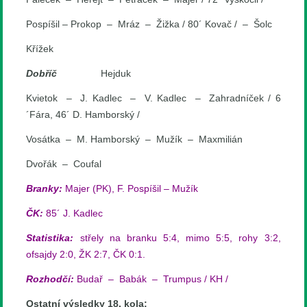
Pospíšil – Prokop – Mráz – Žižka / 80´ Kovač / – Šolc
Křížek
Dobříč
Hejduk
Kvietok – J. Kadlec – V. Kadlec – Zahradníček / 6
´Fára, 46´ D. Hamborský /
Vosátka – M. Hamborský – Mužík – Maxmilián
Dvořák – Coufal
Branky:
Majer (PK), F. Pospíšil – Mužík
ČK:
85´ J. Kadlec
Statistika:
střely na branku 5:4, mimo 5:5, rohy 3:2,
ofsajdy 2:0, ŽK 2:7, ČK 0:1.
Rozhodčí:
Budař – Babák – Trumpus / KH /
Ostatní výsledky 18. kola: