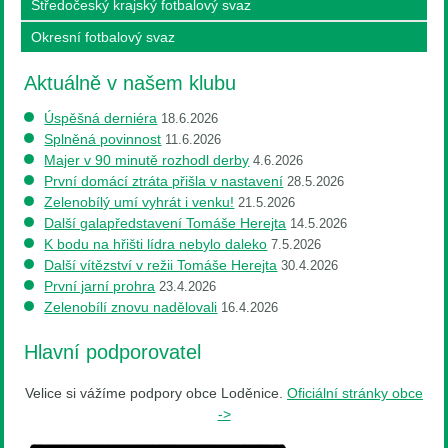
Středočeský krajský fotbalový svaz
Okresní fotbalový svaz
Aktuálně v našem klubu
Úspěšná derniéra
18.6.2026
Splněná povinnost
11.6.2026
Majer v 90 minutě rozhodl derby
4.6.2026
První domácí ztráta přišla v nastavení
28.5.2026
Zelenobílý umí vyhrát i venku!
21.5.2026
Další galapředstavení Tomáše Herejta
14.5.2026
K bodu na hřišti lídra nebylo daleko
7.5.2026
Další vítězství v režii Tomáše Herejta
30.4.2026
První jarní prohra
23.4.2026
Zelenobílí znovu nadělovali
16.4.2026
Hlavní podporovatel
Velice si vážíme podpory obce Loděnice.
Oficiální stránky obce
->