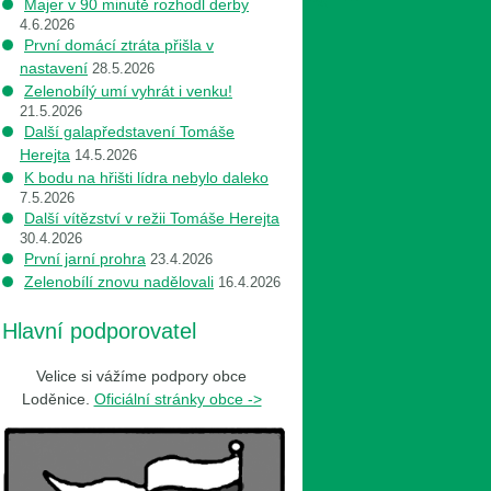
Majer v 90 minutě rozhodl derby
4.6.2026
První domácí ztráta přišla v
nastavení
28.5.2026
Zelenobílý umí vyhrát i venku!
21.5.2026
Další galapředstavení Tomáše
Herejta
14.5.2026
K bodu na hřišti lídra nebylo daleko
7.5.2026
Další vítězství v režii Tomáše Herejta
30.4.2026
První jarní prohra
23.4.2026
Zelenobílí znovu nadělovali
16.4.2026
Hlavní podporovatel
Velice si vážíme podpory obce
Loděnice.
Oficiální stránky obce ->