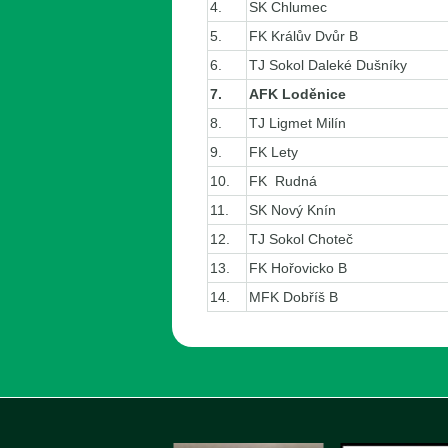
4.
SK Chlumec
5.
FK Králův Dvůr B
6.
TJ Sokol Daleké Dušníky
7.
AFK Loděnice
8.
TJ Ligmet Milín
9.
FK Lety
10.
FK Rudná
11.
SK Nový Knín
12.
TJ Sokol Choteč
13.
FK Hořovicko B
14.
MFK Dobříš B