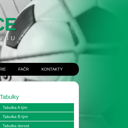
CE
UBU
RIE
FAČR
KONTAKTY
Tabulky
Tabulka A tým
Tabulka B tým
Tabulka dorost