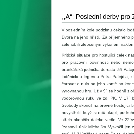
,,A“: Poslední derby pro
V posledním kole podzimu čekalo loděn
Dvora na jeho hřišti. Za příjemného p
zelenobílí zlepšeným výkonem nakloni
Kritická situace pro hostující celek n
pro pracovní povinnosti nebo nemo
brankářská jednička dorostu Jiří Patejd
loděnickou legendu Petra Patejdla, kt
čarovat a nula na jeho kontě na konc
vyrovnanou hru. Už v 9´ se hodně zlobi
vodorovnou ruku ve zdi PK. V 17´ by
Svobody skončil na břevně hostující b
nevystřelil, když si míč ukopl, podr
střela skončila daleko vedle. Ve 22´
´zastavil únik Michalíka Vyskočil je