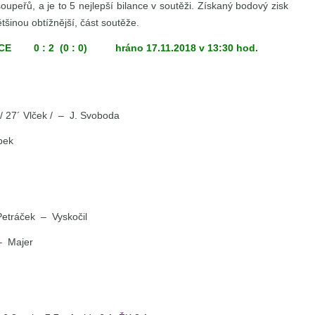
oupeřů, a je to 5 nejlepší bilance v soutěži. Získaný bodový zisk
ětšinou obtížnější, část soutěže.
CE 0 : 2 (0 : 0) hráno 17.11.2018 v 13:30 hod.
/ 27´ Vlček / – J. Svoboda
bek
Petráček – Vyskočil
– Majer