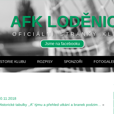
AFK LODĚNI
OFICIÁLNÍ STRÁNKY KL
Jsme na facebooku
ISTORIE KLUBU
ROZPISY
SPONZOŘI
FOTOGALE
/10.11.2018
Historické tabulky ,,A“ týmu a přehled utkání a branek podzim…
»