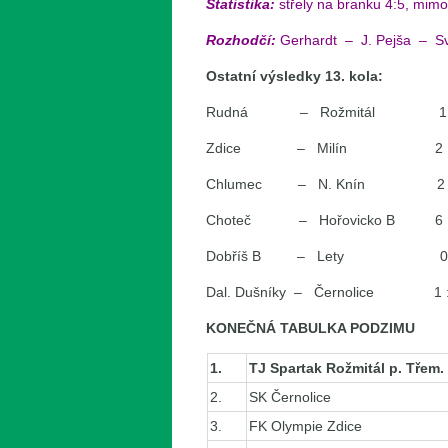
Statistika:
střely na branku 4:5, mimo 
Rozhodčí:
Gerhardt – J. Pejša
Ostatní výsledky 13. kola:
Rudná – Rožmitál 1 : 4 Havel
Zdice – Milín 2 : 1 Krů
Chlumec – N. Knín 2 : 1 Vos
Choteč – Hořovicko B 6 : 2 J
Dobříš B – Lety 0 : 1
Dal. Dušníky – Černolice 1 : 2
KONEČNÁ TABULKA PODZIMU
1.
TJ Spartak Rožmitál p. Třem.
2.
SK Černolice
3.
FK Olympie Zdice