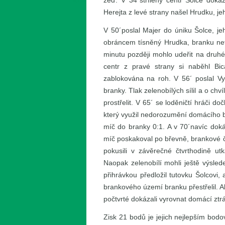
zeď. V 34´střílený centr Šolce dokáz
Herejta z levé strany našel Hrudku, jeh
V 50´poslal Majer do úniku Šolce, jeh
obráncem tísněný Hrudka, branku net
minutu později mohlo udeřit na druhé 
centr z pravé strany si naběhl Bic
zablokována na roh. V 56´ poslal Vy
branky. Tlak zelenobílých sílil a o chv
prostřelit. V 65´ se loděničtí hráči d
který využil nedorozumění domácího b
míč do branky 0:1. A v 70´navíc doká
míč poskakoval po břevně, brankové čá
pokusili v závěrečné čtvrthodině ut
Naopak zelenobílí mohli ještě výsled
přihrávkou předložil tutovku Šolcovi, 
brankového území branku přestřelil. Al
počtvrté dokázali vyrovnat domácí zt
Zisk 21 bodů je jejich nejlepším bod