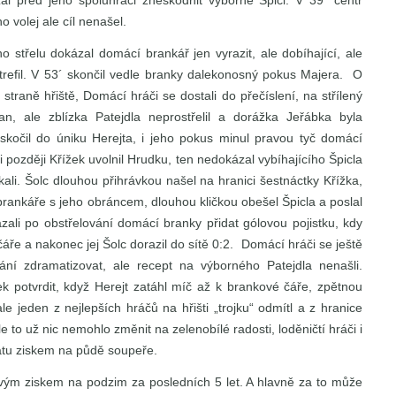
al před jeho spoluhráči zneškodnit výborně Špicl. V 39´ centr
o volej ale cíl nenašel.
o střelu dokázal domácí brankář jen vyrazit, ale dobíhající, ale
refil. V 53´ skončil vedle branky dalekonosný pokus Majera. O
straně hřiště, Domácí hráči se dostali do přečíslení, na střílený
an, ale zblízka Patejdla neprostřelil a dorážka Jeřábka byla
skočil do úniku Herejta, i jeho pokus minul pravou tyč domácí
íli později Křížek uvolnil Hrudku, ten nedokázal vybíhajícího Špicla
očkali. Šolc dlouhou přihrávkou našel na hranici šestnáctky Křížka,
rankáře s jeho obráncem, dlouhou kličkou obešel Špicla a poslal
zali po obstřelování domácí branky přidat gólovou pojistku, kdy
ře a nakonec jej Šolc dorazil do sítě 0:2. Domácí hráči se ještě
kání zdramatizovat, ale recept na výborného Patejdla nenašli.
ek potvrdit, když Herejt zatáhl míč až k brankové čáře, zpětnou
ale jeden z nejlepších hráčů na hřišti „trojku“ odmítl a z hranice
e to už nic nemohlo změnit na zelenobílé radosti, loděničtí hráči i
rátu ziskem na půdě soupeře.
ovým ziskem na podzim za posledních 5 let. A hlavně za to může