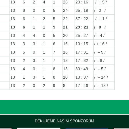
13
6
2
4
1
26
23 : 16
/ + 5 /
13
8
0
0
5
24
35 : 19
/ 0 /
13
6
1
2
5
22
37 : 22
/ + 1 /
13
6
1
1
5
21
29 : 21
/ 0 /
13
4
4
0
5
20
25 : 27
/ – 4 /
13
3
3
1
6
16
10 : 15
/ + 16 /
13
5
0
1
7
16
17 : 31
/ – 5 /
13
2
3
1
7
13
17 : 32
/ – 8 /
13
4
0
1
8
13
30 : 49
/ – 5 /
13
1
3
1
8
10
13 : 37
/ – 14 /
13
2
0
2
9
8
17 : 46
/ – 13 /
DĚKUJEME NAŠIM SPONZORŮM