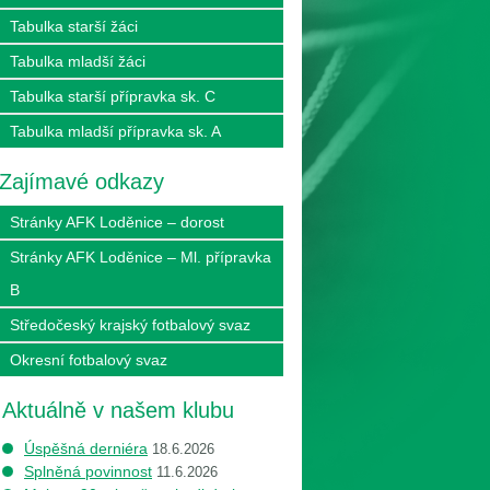
Tabulka starší žáci
Tabulka mladší žáci
Tabulka starší přípravka sk. C
Tabulka mladší přípravka sk. A
Zajímavé odkazy
Stránky AFK Loděnice – dorost
Stránky AFK Loděnice – Ml. přípravka
B
Středočeský krajský fotbalový svaz
Okresní fotbalový svaz
Aktuálně v našem klubu
Úspěšná derniéra
18.6.2026
Splněná povinnost
11.6.2026