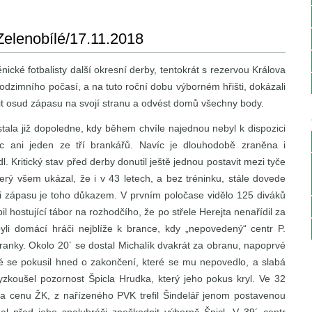
 Zelenobílé/17.11.2018
ické fotbalisty další okresní derby, tentokrát s rezervou Králova
odzimního počasí, a na tuto roční dobu výborném hřišti, dokázali
t osud zápasu na svojí stranu a odvést domů všechny body.
astala již dopoledne, kdy během chvíle najednou nebyl k dispozici
c ani jeden ze tří brankářů. Navíc je dlouhodobě zraněna i
l. Kritický stav před derby donutil ještě jednou postavit mezi tyče
erý všem ukázal, že i v 43 letech, a bez tréninku, stále dovede
i zápasu je toho důkazem. V prvním poločase vidělo 125 diváků
l hostující tábor na rozhodčího, že po střele Herejta nenařídil za
li domácí hráči nejblíže k brance, kdy „nepovedený“ centr P.
ranky. Okolo 20´ se dostal Michalík dvakrát za obranu, napoprvé
uhé se pokusil hned o zakončení, které se mu nepovedlo, a slabá
vyzkoušel pozornost Špicla Hrudka, který jeho pokus kryl. Ve 32
n za cenu ŽK, z nařízeného PVK trefil Šindelář jenom postavenou