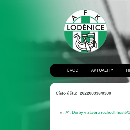
ÚVOD
AKTUALITY
H
Číslo účtu: 262200336/0300
«
,,A“: Derby v závěru rozhodli hosté