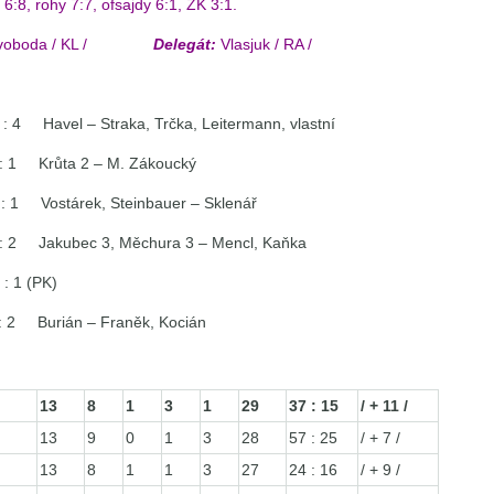
6:8, rohy 7:7, ofsajdy 6:1, ŽK 3:1.
 – Svoboda / KL /
Delegát:
Vlasjuk / RA /
 – Straka, Trčka, Leitermann, vlastní
ta 2 – M. Zákoucký
tárek, Steinbauer – Sklenář
akubec 3, Měchura 3 – Mencl, Kaňka
 (PK)
 Burián – Franěk, Kocián
13
8
1
3
1
29
37 : 15
/ + 11 /
13
9
0
1
3
28
57 : 25
/ + 7 /
13
8
1
1
3
27
24 : 16
/ + 9 /