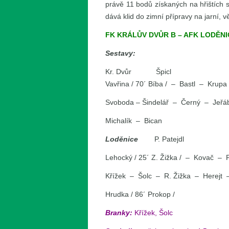
právě 11 bodů získaných na hřištích s
dává klid do zimní přípravy na jarní, v
FK KRÁLŮV DVŮR B – AFK LODĚNI
Sestavy:
Kr. Dvůr Špicl
Vavřina / 70´ Bíba / – Bastl – Krupa 
Svoboda – Šindelář – Černý – Jeřá
Michalík – Bican
Loděnice
P. Patejdl
Lehocký / 25´ Z. Žižka / – Kovač – 
Křížek – Šolc – R. Žižka – Herejt 
Hrudka / 86´ Prokop /
Branky:
Křížek, Šolc