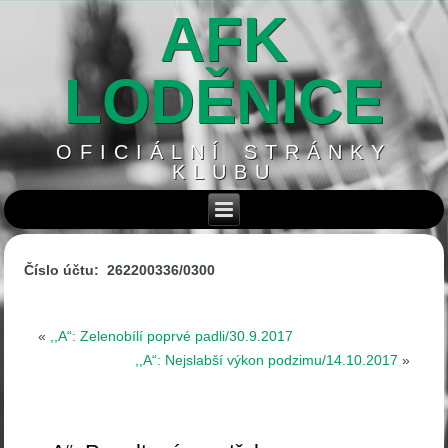
AFK
LODĚNICE
OFICIÁLNÍ STRÁNKY
KLUBU
Číslo účtu: 262200336/0300
«
,,A“: Zelenobílí poprvé padli/30.9.2017
,,A“: Nejslabší výkon podzimu/14.10.2017
»