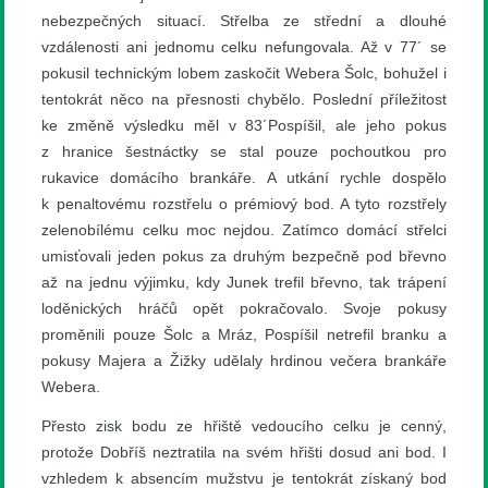
nebezpečných situací. Střelba ze střední a dlouhé
vzdálenosti ani jednomu celku nefungovala. Až v 77´ se
pokusil technickým lobem zaskočit Webera Šolc, bohužel i
tentokrát něco na přesnosti chybělo. Poslední příležitost
ke změně výsledku měl v 83´Pospíšil, ale jeho pokus
z hranice šestnáctky se stal pouze pochoutkou pro
rukavice domácího brankáře. A utkání rychle dospělo
k penaltovému rozstřelu o prémiový bod. A tyto rozstřely
zelenobílému celku moc nejdou. Zatímco domácí střelci
umisťovali jeden pokus za druhým bezpečně pod břevno
až na jednu výjimku, kdy Junek trefil břevno, tak trápení
loděnických hráčů opět pokračovalo. Svoje pokusy
proměnili pouze Šolc a Mráz, Pospíšil netrefil branku a
pokusy Majera a Žižky udělaly hrdinou večera brankáře
Webera.
Přesto zisk bodu ze hřiště vedoucího celku je cenný,
protože Dobříš neztratila na svém hřišti dosud ani bod. I
vzhledem k absencím mužstvu je tentokrát získaný bod