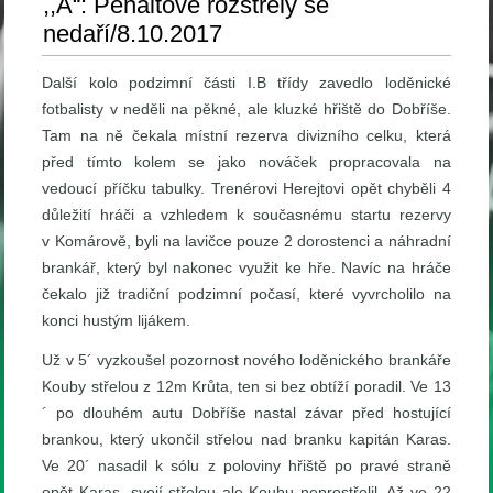
,,A“: Penaltové rozstřely se
nedaří/8.10.2017
Další kolo podzimní části I.B třídy zavedlo loděnické
fotbalisty v neděli na pěkné, ale kluzké hřiště do Dobříše.
Tam na ně čekala místní rezerva divizního celku, která
před tímto kolem se jako nováček propracovala na
vedoucí příčku tabulky. Trenérovi Herejtovi opět chyběli 4
důležití hráči a vzhledem k současnému startu rezervy
v Komárově, byli na lavičce pouze 2 dorostenci a náhradní
brankář, který byl nakonec využit ke hře. Navíc na hráče
čekalo již tradiční podzimní počasí, které vyvrcholilo na
konci hustým lijákem.
Už v 5´ vyzkoušel pozornost nového loděnického brankáře
Kouby střelou z 12m Krůta, ten si bez obtíží poradil. Ve 13
´ po dlouhém autu Dobříše nastal závar před hostující
brankou, který ukončil střelou nad branku kapitán Karas.
Ve 20´ nasadil k sólu z poloviny hřiště po pravé straně
opět Karas, svojí střelou ale Koubu neprostřelil. Až ve 22