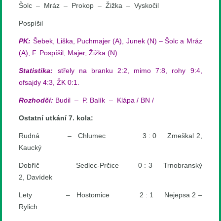
Šolc – Mráz – Prokop – Žižka – Vyskočil
Pospíšil
PK:
Šebek, Liška, Puchmajer (A), Junek (N) – Šolc a Mráz
(A), F. Pospíšil, Majer, Žižka (N)
Statistika:
střely na branku 2:2, mimo 7:8, rohy 9:4,
ofsajdy 4:3, ŽK 0:1.
Rozhodčí:
Budil – P. Balík – Klápa / BN /
Ostatní utkání 7. kola:
Rudná – Chlumec 3 : 0 Zmeškal 2,
Kaucký
Dobříč – Sedlec-Prčice 0 : 3 Trnobranský
2, Davídek
Lety – Hostomice 2 : 1 Nejepsa 2 –
Rylich