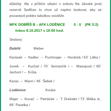
důležitý. Ale v příštím utkání v sobotu Na Jánské proti
rezervě Sedlčan to chce už naplno bodovat, aby se
pozastavil pokles tabulkou soutěže.
MFK DOBŘÍŠ B – AFK LODĚNICE 0 : 0 (PK 3:2)
hráno 8.10.2017 v 16:00 hod.
Sestavy:
Dobříš
Weber
Karásek – Kadlec – Puchmajer – Horáček / 63´ Liška /
Junek – Kuchař / 70´ Semančík / – Masopust / 80´
Jechort / – Krůta
Karas – Mann / 46´ Šebek /
Loděnice:
Kouba
Majer – Kovač – Petráček – T. Dreksler / 73´ Miška st.,
89´ Pavelka /