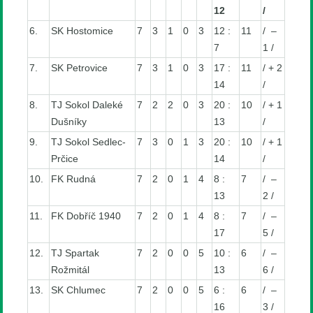
12
/
6.
SK Hostomice
7
3
1
0
3
12 :
11
/ –
7
1 /
7.
SK Petrovice
7
3
1
0
3
17 :
11
/ + 2
14
/
8.
TJ Sokol Daleké
7
2
2
0
3
20 :
10
/ + 1
Dušníky
13
/
9.
TJ Sokol Sedlec-
7
3
0
1
3
20 :
10
/ + 1
Prčice
14
/
10.
FK Rudná
7
2
0
1
4
8 :
7
/ –
13
2 /
11.
FK Dobříč 1940
7
2
0
1
4
8 :
7
/ –
17
5 /
12.
TJ Spartak
7
2
0
0
5
10 :
6
/ –
Rožmitál
13
6 /
13.
SK Chlumec
7
2
0
0
5
6 :
6
/ –
16
3 /