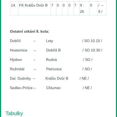
14.
FK Králův Dvůr B
7
0
0
0
7
9 :
0
/ –
26
9 /
Ostatní utkání 8. kola:
Dobříč – Lety / SO 10.15 /
Hostomice – Dobříš B / SO 10.30 /
Hýskov – Rudná / SO /
Rožmitál – Petrovice / SO /
Dal. Dušníky – Králův Dvůr B / NE /
Sedlec-Prčice – Chlumec / NE /
Tabulky