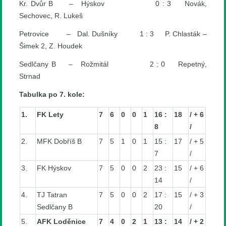
Kr. Dvůr B – Hýskov 0 : 3 Novák,
Sechovec, R. Lukeš
Petrovice – Dal. Dušníky 1 : 3 P. Chlasták –
Šimek 2, Z. Houdek
Sedlčany B – Rožmitál 2 : 0 Repetný,
Strnad
Tabulka po 7. kole:
1.
FK Lety
7
6
0
0
1
16 :
18
/ + 6
8
/
2.
MFK Dobříš B
7
5
1
0
1
15 :
17
/ + 5
7
/
3.
FK Hýskov
7
5
0
0
2
23 :
15
/ + 6
14
/
4.
TJ Tatran
7
5
0
0
2
17 :
15
/ + 3
Sedlčany B
20
/
5.
AFK Loděnice
7
4
0
2
1
13 :
14
/ + 2