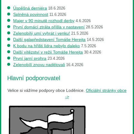
Úspěšná derniéra
18.6.2026
Splněná povinnost
11.6.2026
Majer v 90 minutě rozhodl derby
4.6.2026
První domácí ztráta přišla v nastavení
28.5.2026
Zelenobílý umí vyhrát i venku!
21.5.2026
Další galapředstavení Tomáše Herejta
14.5.2026
K bodu na hřišti lídra nebylo daleko
7.5.2026
Další vítězství v režii Tomáše Herejta
30.4.2026
První jarní prohra
23.4.2026
Zelenobílí znovu nadělovali
16.4.2026
Hlavní podporovatel
Velice si vážíme podpory obce Loděnice.
Oficiální stránky obce
->