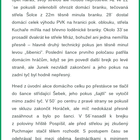
´se pokusili zelenobílí ohrozit domácí branku, tečovaná
střela Šolce z 22m těsně minula branku. 28´ dostal
domácí celek výhodu PVK na hranici pok. oblouku, střela
Kuchaře mířila nad břevno loděnické branky. Okolo 33´se
prosadil dvakrát ke střele Mráz, bohužel ani jedna nemířila
přesně – hlavně druhý technický pokus jen těsně minul
levou „šibenici“. Poslední šance prvního poločasu patřila
domácím hráčům, když se jim povedl další brejk po levé
straně, ale Junek nezvládl zakončení a jeho pokus na
zadní tyč byl hodně nepřesný.
Hned z úvodní akce domácího celku po přestávce se tlačil
do šance střídající Šebek, jeho pokus „šajtlí“ se vytočil
mimo zadní tyč. V 50´ po centru z pravé strany se pokusil
ve skluzu zakončit Horáček, ale míč nedokázal přesně
zasáhnout a bylo po šanci. V 56´nasadil k brejku
z poloviny hřiště Pospíšil, ale před střelou jej zkušený
Puchmajer stačil tělem rozhodit. S postupem času se
odehrával boj mezi oběma šestnáctkami s minimem